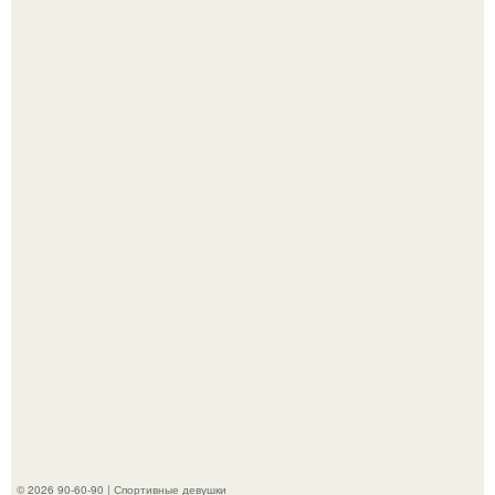
Жена Курбана Омарова Валерия оказалась в центре
скандала после визита блогера Марины ильиной в её
косметологическую клинику.
В этой истории не было подпольного кабинета и
"Мастера После Двухнедельных Курсов".
© 2026 90-60-90 | Спортивные девушки