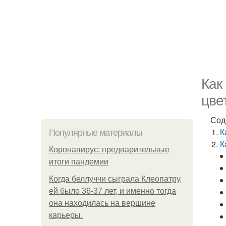
Как
цве
Сод
К
Популярные материалы
К
Коронавирус: предварительные
итоги пандемии
Когда беллуччи сыграла Клеопатру,
ей было 36-37 лет, и именно тогда
она находилась на вершине
карьеры.