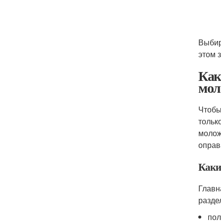
Выбир
этом 
Как
мол
Чтобы
тольк
молож
оправ
Каки
Главн
разде
пол