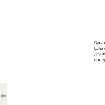
Однак
Если 
други
выгод
⇦