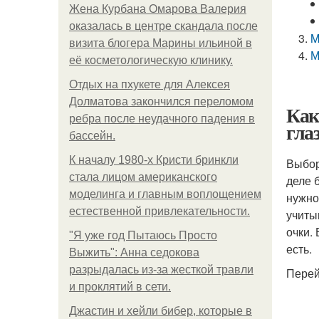
Жена Курбана Омарова Валерия
оказалась в центре скандала после
M
визита блогера Марины ильиной в
М
её косметологическую клинику.
Отдых на пхукете для Алексея
Долматова закончился переломом
Как
ребра после неудачного падения в
гла
бассейн.
К началу 1980-х Кристи бринкли
Выбор
стала лицом американского
деле 
моделинга и главным воплощением
нужно
естественной привлекательности.
учиты
очки.
"Я уже год Пытаюсь Просто
есть.
Выжить": Анна седокова
разрыдалась из-за жесткой травли
Перей
и проклятий в сети.
Джастин и хейли бибер, которые в