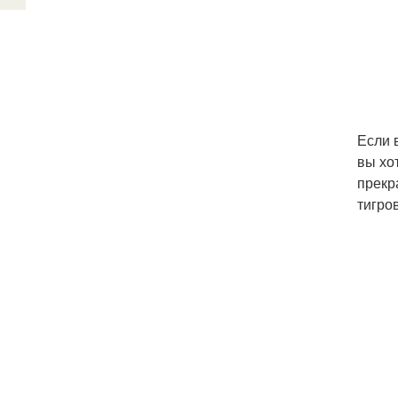
Если 
вы хо
прекр
тигро