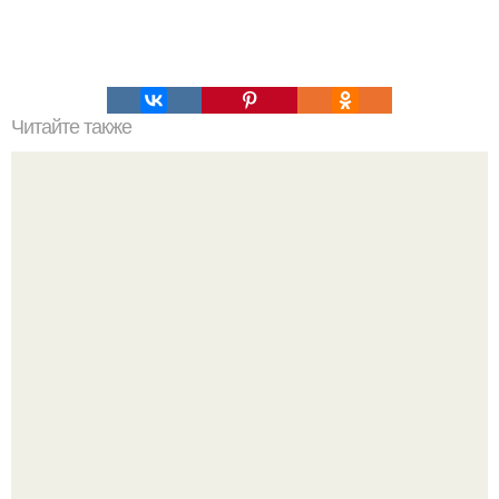
Читайте также
Творожный сыр за 20 минут для правильного перекуса!