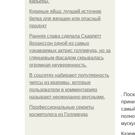
карьеры.
Куриные яйца: лучший источник
белка для женщин или опасный
продукт
Ранняя слава сделала Скарлетт
йоханссон одной из самых
узнаваемых актрис голливуда, но за
глянцевым фасадом скрывалась
огромная неуверенность.
В соцсетях набирают популярность
чипсы из крапивы, которые
пользователи в комментариях
. Пос
называют неожиданно вкусными.
прини
Профессиональные секреты
самый
косметолога из Голливуда
полно
муску
Казеи