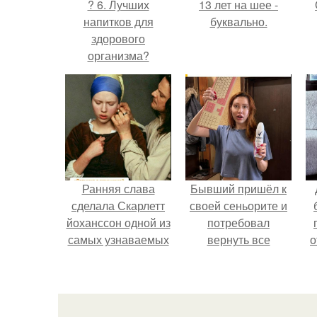
? 6. Лучших
13 лет на шее -
напитков для
буквально.
здорового
организма?
Ранняя слава
Бывший пришёл к
сделала Скарлетт
своей сеньорите и
йоханссон одной из
потребовал
самых узнаваемых
вернуть все
о
актрис голливуда,
подарки.
но за глянцевым
п
фасадом
скрывалась