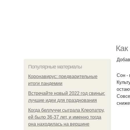
Как
Добав
Популярные материалы
Сон -
Коронавирус: предварительные
Культ
итоги пандемии
остаю
Встречайте новый 2022 год свиньи:
Совсе
лучшие идеи для празднования
сниже
Когда беллуччи сыграла Клеопатру,
ей было 36-37 лет, и именно тогда
она находилась на вершине