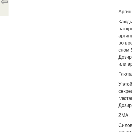
⇦
Аргин
Кажды
раскр
аргин
во вр
сном 
Дозир
или а
Глюта
У это
секре
глюта
Дозир
ZMA.
Силов