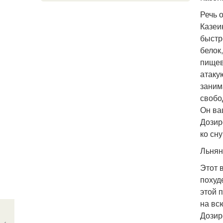
Речь 
Казеи
быстр
белок,
пищев
атаку
заним
свобо
Он ва
Дозир
ко сну
Льнян
Этот 
похуд
этой 
на вс
Дозир