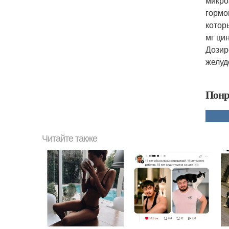
микро
гормо
котор
мг цин
Дозир
желуд
Понр
Читайте также