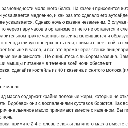
о разновидности молочного белка. На казеин приходится 80% 
н усваивается медленно, и как раз это сделало его аутсай
ее усваивается. Однако ночью казеин незаменим. В случае
 то через пару часов в организме от него не останется и сле
арительном тракте частицы казеина склеиваются и образу
ют неподатливую поверхность геля, снимая с нее слой за сл
ает больше 5 часов, и все это время через стенки пищевари
дные аминокислоты. Не ошибитесь с выбором казеина. Вам н
ши мышцы питанием в течение всей ночи обеспечит.
овка: сделайте коктейль из 40 г казеина и снятого молока 
.
ое масло.
вид масла содержит крайне полезные жиры, которые не отк
еть. Вдобавок они с воспалениями суставов борются. Как 
причине льняное масло принимают вместе с казеином. Вы по
ю ночь.
овка: примите 2-4 столовые ложки льняного масла вместе с