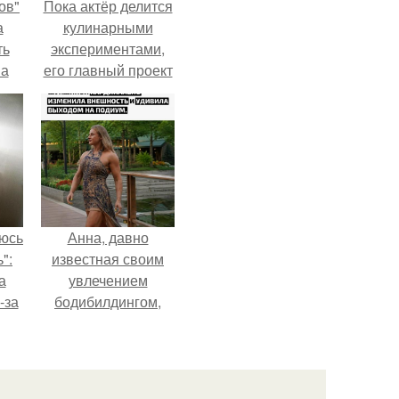
ов"
Пока актёр делится
а
кулинарными
ть
экспериментами,
 а
его главный проект
.
сделал серьёзный
шаг вперёд.
аюсь
Анна, давно
":
известная своим
а
увлечением
-за
бодибилдингом,
 и
впервые
ти.
попробовала себя
в роли модели.