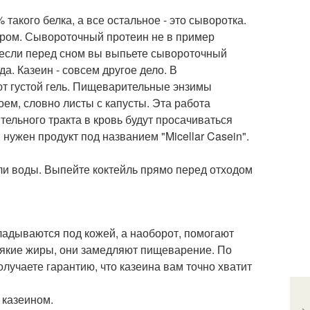
такого белка, а все остальное - это сыворотка.
дером. Сывороточный протеин не в пример
 если перед сном вы выпьете сывороточный
да. Казеин - совсем другое дело. В
ют густой гель. Пищеварительные энзимы
оем, словно листы с капусты. Эта работа
тельного тракта в кровь будут просачиваться
ужен продукт под названием "Micellar Casein".
(или воды. Выпейте коктейль прямо перед отходом
ладываются под кожей, а наоборот, помогают
всякие жиры, они замедляют пищеварение. По
лучаете гарантию, что казеина вам точно хватит
 казеином.