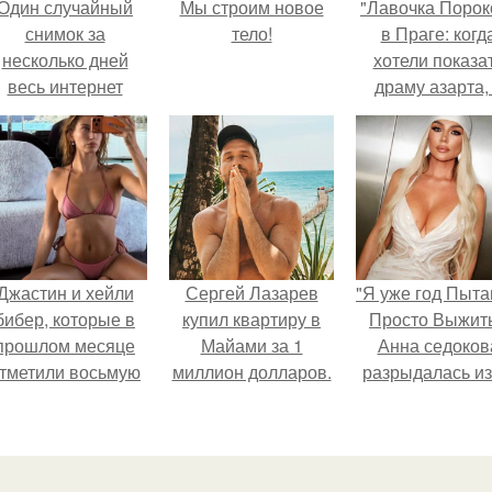
Один случайный
Мы строим новое
"Лавочка Порок
снимок за
тело!
в Праге: когд
несколько дней
хотели показа
весь интернет
драму азарта,
облетел.
получился 18+
Джастин и хейли
Сергей Лазарев
"Я уже год Пыт
бибер, которые в
купил квартиру в
Просто Выжить
прошлом месяце
Майами за 1
Анна седоков
тметили восьмую
миллион долларов.
разрыдалась из
годовщину
жесткой травли
омолвки, показали
проклятий в се
новые фото с
совместного