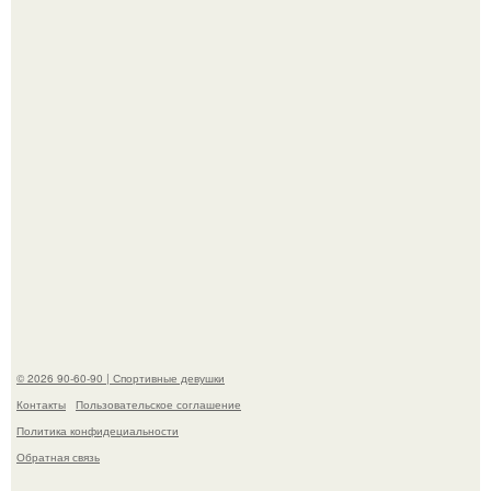
наследству.
Горяча - Маргарет куолли на съёмках нового клипа
House Tour - актриса не только появилась в кадре, но и
выступила в роли сорежиссёра проекта.
© 2026 90-60-90 | Спортивные девушки
Контакты
Пользовательское соглашение
Политика конфидециальности
Обратная связь