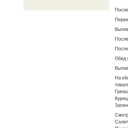
После
Переку
Выпив
После
После
Обед (
Выпив
На об
томат
Гречк
Куриц
Запеч
Смотр
Солит