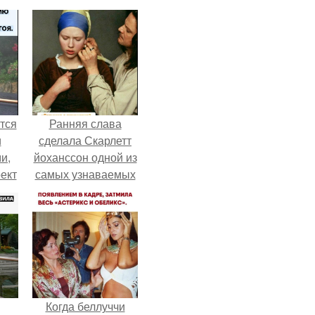
тся
Ранняя слава
и
сделала Скарлетт
и,
йоханссон одной из
ект
самых узнаваемых
ный
актрис голливуда,
но за глянцевым
фасадом
скрывалась
огромная
неуверенность.
Когда беллуччи