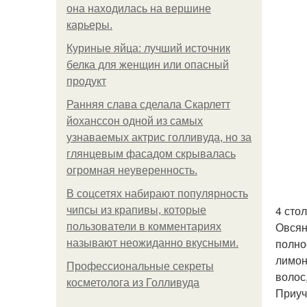
она находилась на вершине
карьеры.
Куриные яйца: лучший источник
белка для женщин или опасный
продукт
Ранняя слава сделала Скарлетт
йоханссон одной из самых
узнаваемых актрис голливуда, но за
глянцевым фасадом скрывалась
огромная неуверенность.
В соцсетях набирают популярность
4 сто
чипсы из крапивы, которые
Овсян
пользователи в комментариях
полно
называют неожиданно вкусными.
лимон
Профессиональные секреты
волос,
косметолога из Голливуда
Приуч