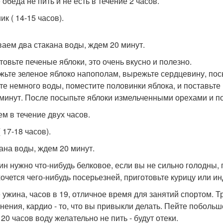
обеда не пить и не есть в течение 2 часов.
к ( 14-15 часов).
аем два стакана воды, ждем 20 минут.
товьте печеные яблоки, это очень вкусно и полезно.
жьте зеленое яблоко напополам, вырежьте сердцевину, пос
те немного воды, поместите половинки яблока, и поставьте 
 минут. После посыпьте яблоки измельченными орехами и п
ем в течение двух часов.
 17-18 часов).
кана воды, ждем 20 минут.
ин нужно что-нибудь белковое, если вы не сильно голодны, п
хочется чего-нибудь посерьезней, приготовьте курицу или ин
 ужина, часов в 19, отличное время для занятий спортом. Т
нения, кардио - то, что вы привыкли делать. Пейте побольш
20 часов воду желательно не пить - будут отеки.