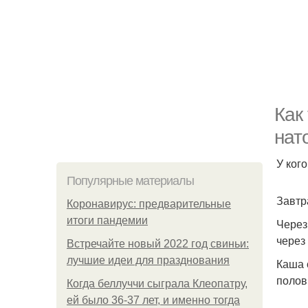
Как
нат
У ког
Популярные материалы
Завтра
Коронавирус: предварительные
итоги пандемии
Через
через
Встречайте новый 2022 год свиньи:
лучшие идеи для празднования
Каша 
полов
Когда беллуччи сыграла Клеопатру,
ей было 36-37 лет, и именно тогда