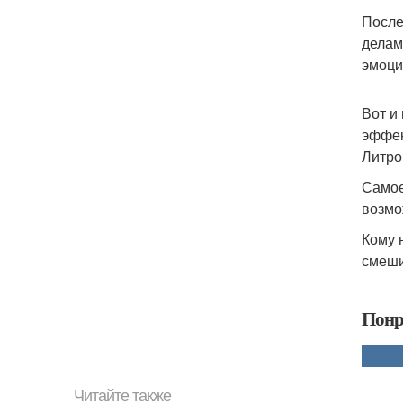
После
делам
эмоци
Вот и
эффек
Литро
Самое
возмо
Кому 
смеши
Понр
Читайте также