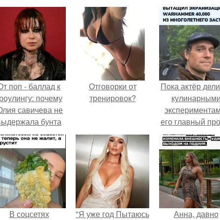
От поп - баллад к
Отговорки от
Пока актёр дели
роулингу: почему
тренировок?
кулинарным
лия савичева не
экспериментам
выдержала бунта
его главный про
собственной
сделал серьёз
аудитории.
шаг вперёд.
В соцсетях
"Я уже год Пытаюсь
Анна, давно