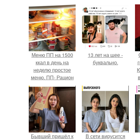
Меню ПП на 1500
13 лет на шее -
ккал в день на
буквально.
г
неделю простое
Ю
меню. ПП- Рацион
на неделю (1200-
1500 ккал).
Бывший пришёл к
В сети вирусится