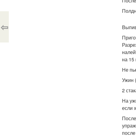
После 
Полдни
⇦
Выпив
Приго
Разре
налей
на 15
Не пь
Ужин (
2 ста
На уж
если 
После
упраж
после 