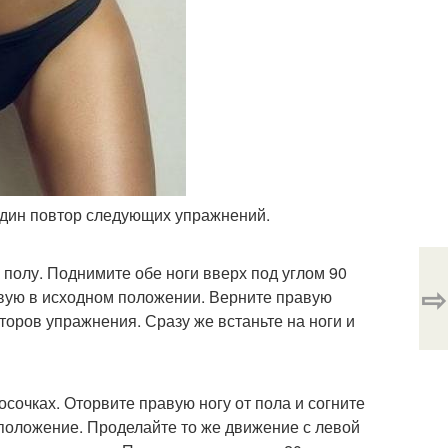
 один повтор следующих упражнений.
 полу. Поднимите обе ноги вверх под углом 90
⇨
евую в исходном положении. Верните правую
второв упражнения. Сразу же встаньте на ноги и
осочках. Оторвите правую ногу от пола и согните
е положение. Проделайте то же движение с левой