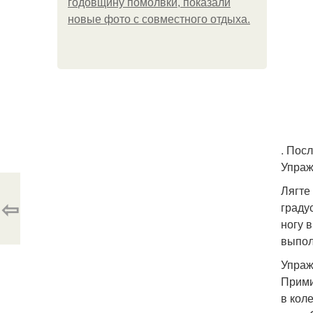
годовщину помолвки, показали
новые фото с совместного отдыха.
. Пос
Упраж
Лягте
⇦
граду
ногу 
выпол
Упраж
Прими
в кол