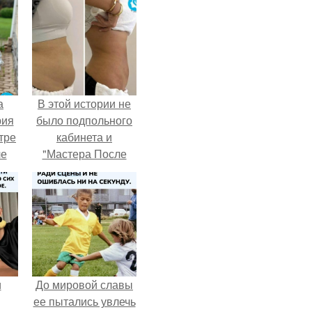
а
В этой истории не
рия
было подпольного
тре
кабинета и
ле
"Мастера После
а
Двухнедельных
й в
Курсов".
кую
и
До мировой славы
ее пытались увлечь