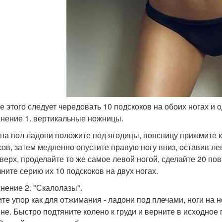
ле этого следует чередовать 10 подскоков на обоих ногах и
нение 1. вертикальные ножницы.
 на пол ладони положите под ягодицы, поясницу прижмите к
сов, затем медленно опустите правую ногу вниз, оставив л
вверх, проделайте то же самое левой ногой, сделайте 20 по
ните серию их 10 подскоков на двух ногах.
нение 2. "Скалолазы".
те упор как для отжимания - ладони под плечами, ноги на н
ене. Быстро подтяните колено к груди и верните в исходно