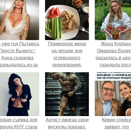
Я уже год Пытаюсь
Примерное меню
Жена Курбан
Просто Выжить":
на четыре дня
Омарова Вале
Анна седокова
углеводного
оказалась в цен
азрыдалась из-за
чередования.
скандала пос
жесткой травли и
визита блогер
проклятий в сети.
Марины ильино
её
косметологичес
клинику.
овая съёмка для
Артист джиган свои
Кевин спейс
ренда KHY стала
мускулы показал.
заявил, что