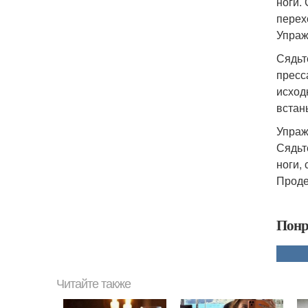
ноги.
перех
Упраж
Сядьт
пресс
исход
встан
Упраж
Сядьт
ноги,
Проде
Понр
Читайте также