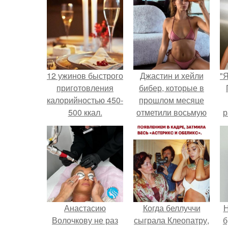
12 ужинов быстрого
Джастин и хейли
"
приготовления
бибер, которые в
калорийностью 450-
прошлом месяце
500 ккал.
отметили восьмую
р
годовщину
помолвки, показали
новые фото с
совместного
отдыха.
Анастасию
Когда беллуччи
Н
Волочкову не раз
сыграла Клеопатру,
б