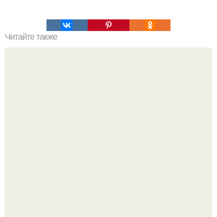
Читайте также
Краткий обзор некоторых аптечных препаратов которые
применяются в силовых видах спорта.