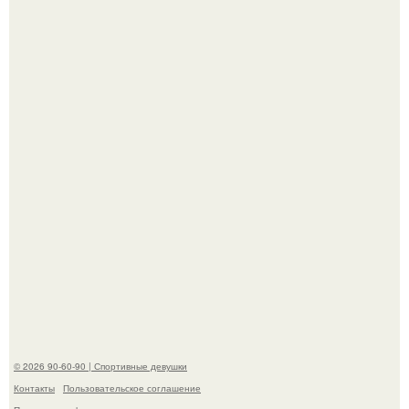
Жена Курбана Омарова Валерия оказалась в центре
скандала после визита блогера Марины ильиной в её
косметологическую клинику.
В этой истории не было подпольного кабинета и
"Мастера После Двухнедельных Курсов".
© 2026 90-60-90 | Спортивные девушки
Контакты
Пользовательское соглашение