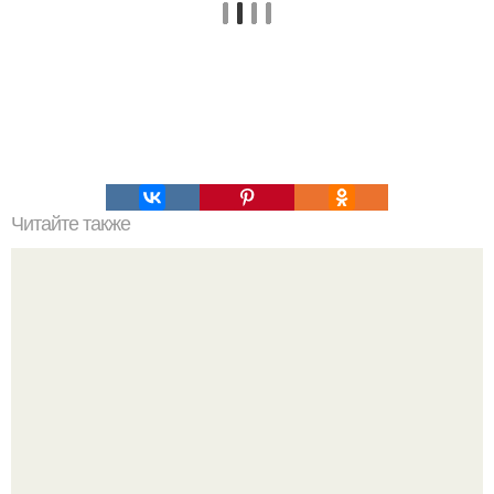
Читайте также
Повседневная мода для полных женщин. Одежда для
полных девушек 2022: как выбрать