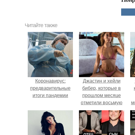
Читайте также
Коронавирус:
Джастин и хейли
предварительные
бибер, которые в
итоги пандемии
прошлом месяце
отметили восьмую
м
годовщину
помолвки, показали
новые фото с
совместного