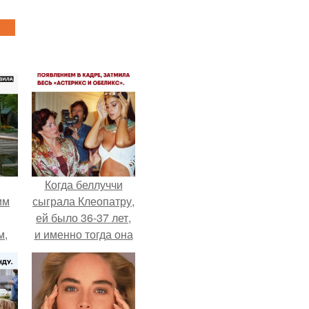
Когда беллуччи
им
сыграла Клеопатру,
ей было 36-37 лет,
м,
и именно тогда она
находилась на
ебя
вершине карьеры.
.