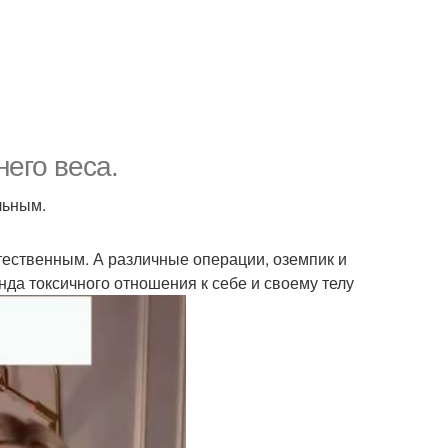
него веса.
льным.
тественным. А различные операции, оземпик и
анда токсичного отношения к себе и своему телу