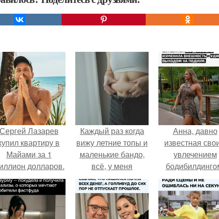
Сергей Лазарев
Каждый раз когда
Анна, давно
купил квартиру в
вижу летние топы и
известная сво
Майами за 1
маленькие бандо,
увлечением
иллион долларов.
всё, у меня
бодибилдинго
начинается
впервые
внутренний торг с
попробовала с
животом.
в роли модели