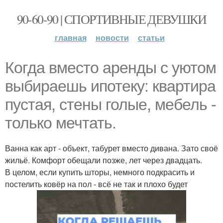
90-60-90 | СПОРТИВНЫЕ ДЕВУШКИ
главная
новости
статьи
Когда вместо аренды с уютом
выбираешь ипотеку: квартира
пустая, стены голые, мебель -
только мечтать.
Ванна как арт - объект, табурет вместо дивана. Зато своё
жильё. Комфорт обещали позже, лет через двадцать.
В целом, если купить шторы, немного подкрасить и
постелить ковёр на пол - всё не так и плохо будет