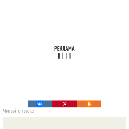
Читайте также