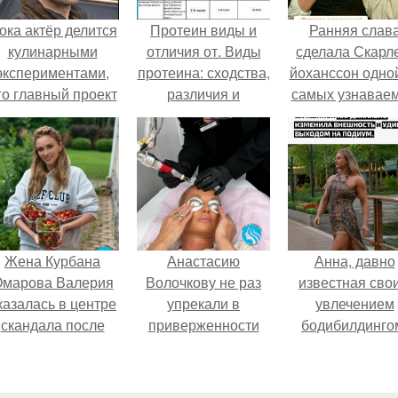
ока актёр делится
Протеин виды и
Ранняя слав
кулинарными
отличия от. Виды
сделала Скарл
экспериментами,
протеина: сходства,
йоханссон одной
го главный проект
различия и
самых узнавае
делал серьёзный
особенности
актрис голливу
шаг вперёд.
применения.
но за глянцев
фасадом
скрывалась
огромная
неуверенност
Жена Курбана
Анастасию
Анна, давно
марова Валерия
Волочкову не раз
известная сво
казалась в центре
упрекали в
увлечением
скандала после
приверженности
бодибилдинго
визита блогера
устаревшим бьюти -
впервые
арины ильиной в
процедурам.
попробовала с
её
в роли модели