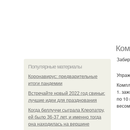
Ком
Забир
Популярные материалы
Упраж
Коронавирус: предварительные
итоги пандемии
Компл
1. за
Встречайте новый 2022 год свиньи:
по 10
лучшие идеи для празднования
весом
Когда беллуччи сыграла Клеопатру,
ей было 36-37 лет, и именно тогда
она находилась на вершине