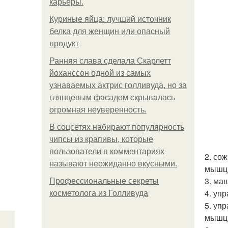
карьеры.
Куриные яйца: лучший источник
белка для женщин или опасный
продукт
Ранняя слава сделала Скарлетт
йоханссон одной из самых
узнаваемых актрис голливуда, но за
глянцевым фасадом скрывалась
огромная неуверенность.
В соцсетях набирают популярность
чипсы из крапивы, которые
пользователи в комментариях
2. со
называют неожиданно вкусными.
мышцы
3. ма
Профессиональные секреты
4. уп
косметолога из Голливуда
5. уп
мышцы