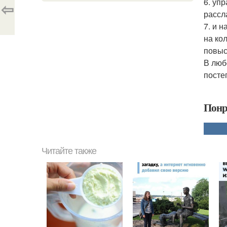
6. уп
⇦
рассл
7. и 
на ко
повыс
В люб
посте
Понр
Читайте также