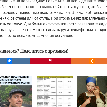
ражнение на перекладине: повисните на ней и делайте пово
абляет позвоночник, но выполняйте его аккуратно, чтобы не
напоследок - известные всем отжимания. Внимание! Только в
ленях, от стены или от стула. При отжиманиях параллельно
ить ее тонус. Для большей эффективности разверните ладо
ом случае, не стремитесь сделать руки рельефными за одно
пенно, но делайте упражнения регулярно.
авилось? Поделитесь с друзьями!