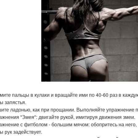
жмите пальцы в кулаки и вращайте ими по 40-60 раз в кажд
 запястья.
шите ладонью, как при прощании. Выполняйте упражнение по 
ражнения "Змея": двигайте рукой, имитируя движения змеи.
ражнение с фитболом - большим мячом: обопритесь на него,
 рук задействует.