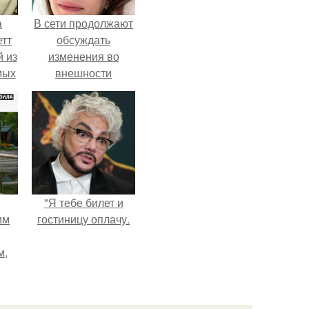
а
В сети продолжают
етт
обсуждать
 из
изменения во
мых
внешности
да,
актрисы.
ым
ь.
"Я тебе билет и
им
гостиницу оплачу.
м,
ебя
.