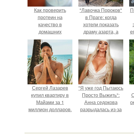
Как проверить
"Лавочка Пороков"
П
протеин на
в Праге: когда
качество в
хотели показать
домашних
драму азарта, а
е
условиях. 6
получился 18+.
с
способов проверки
протеина на
качество.
Сергей Лазарев
"Я уже год Пытаюсь
купил квартиру в
Просто Выжить":
О
Майами за 1
Анна седокова
о
миллион долларов.
разрыдалась из-за
жесткой травли и
проклятий в сети.
М