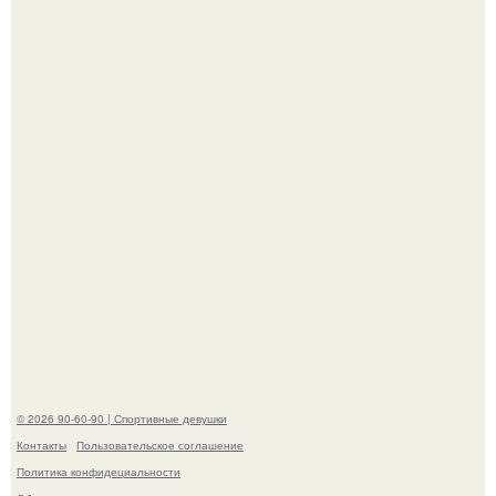
Талант - как и хорошие гены - часто передается по
наследству.
Горяча - Маргарет куолли на съёмках нового клипа
House Tour - актриса не только появилась в кадре, но и
выступила в роли сорежиссёра проекта.
© 2026 90-60-90 | Спортивные девушки
Контакты
Пользовательское соглашение
Политика конфидециальности