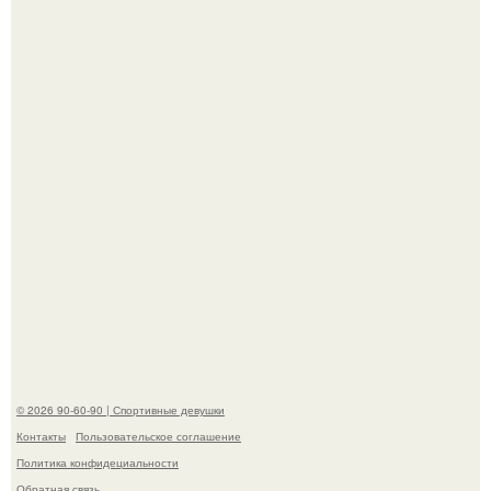
Новая волна споров началась после выхода клипа на
песню Petal.
Новая съёмка для бренда KHY стала полной
противоположностью образу, с которым кайли
ассоциировалась последние годы.
© 2026 90-60-90 | Спортивные девушки
Контакты
Пользовательское соглашение
Политика конфидециальности
Обратная связь