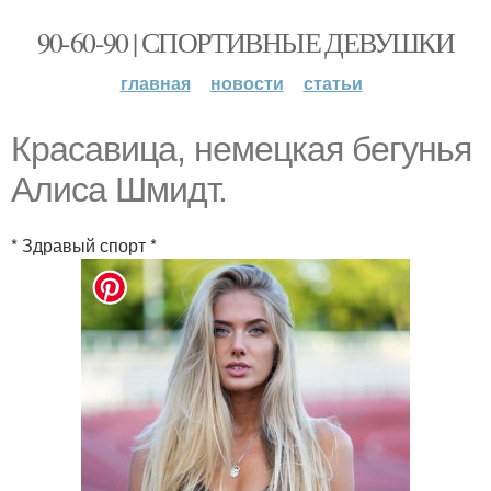
90-60-90 | СПОРТИВНЫЕ ДЕВУШКИ
главная
новости
статьи
Красавица, немецкая бегунья
Алиса Шмидт.
* Здравый спорт *