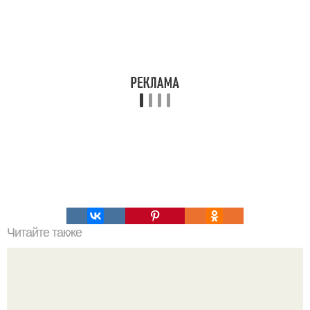
Читайте также