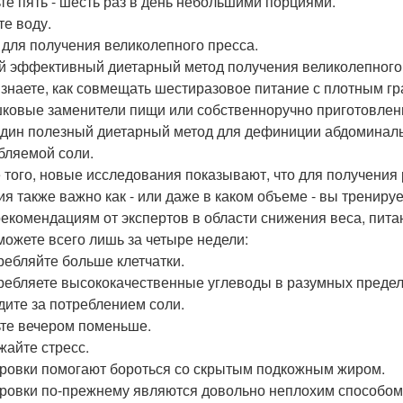
ьте пять - шесть раз в день небольшими порциями.
те воду.
 для получения великолепного пресса.
 эффективный диетарный метод получения великолепного п
 знаете, как совмещать шестиразовое питание с плотным г
ковые заменители пищи или собственноручно приготовлен
дин полезный диетарный метод для дефиниции абдоминал
бляемой соли.
 того, новые исследования показывают, что для получен
ия также важно как - или даже в каком объеме - вы трениру
рекомендациям от экспертов в области снижения веса, пита
можете всего лишь за четыре недели:
требляйте больше клетчатки.
требляете высококачественные углеводы в разумных предел
едите за потреблением соли.
ьте вечером поменьше.
жайте стресс.
ровки помогают бороться со скрытым подкожным жиром.
ровки по-прежнему являются довольно неплохим способом