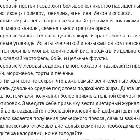
доровый протеин содержит большое количество насыщенных
иотиков (к примеру, говядина, ягнятина, бекон и сосиски.
ровые жиры - ненасыщенные жиры. Хорошими источниками 
а, масло канолы, семена льна и грецкие орехи.
доровые жиры - это насыщенные жиры и транс - жиры, такие
ровые углеводы богаты клетчаткой и называются комплексн
ятся овсяные хлопья, коричневый рис, продукты из цельного
, сладкий картофель, бобы и цельные фрукты.
доровые углеводы содержат много сахара и называются пр
ки, мороженое, торты и печенье.
, ни для кого не секрет, что даже самые великолепные аб
деть довольно средне под слоем подкожного жира. Диета и
а, поэтому для получения более привлекательной фигуры 
ктировок. Заведите себе привычку вести диетарный журнал,
й день создавайте небольшой калорийный дефицит для того
 дело касается получения рельефного пресса, самым важным
ам несколько ключевых диетарных моментов, необходимых 
дите за калориями, но не голодайте.