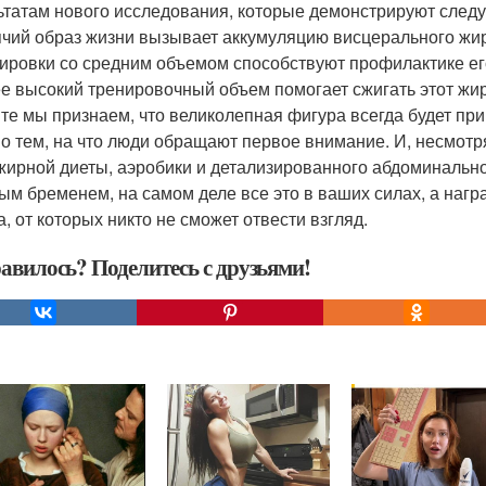
ьтатам нового исследования, которые демонстрируют след
ячий образ жизни вызывает аккумуляцию висцерального жи
нировки со средним объемом способствуют профилактике ег
ее высокий тренировочный объем помогает сжигать этот жир,
те мы признаем, что великолепная фигура всегда будет прив
о тем, на что люди обращают первое внимание. И, несмотря
жирной диеты, аэробики и детализированного абдоминально
ым бременем, на самом деле все это в ваших силах, а нагр
а, от которых никто не сможет отвести взгляд.
авилось? Поделитесь с друзьями!