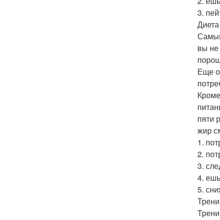
2. еш
3. пей
Диета
Самый
вы не
порош
Еще о
потре
Кроме
питан
пяти 
жир с
1. по
2. по
3. сл
4. еш
5. сни
Трени
Трени