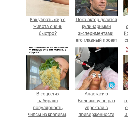
Как убрать жир с
Пока актёр делится
живота очень
кулинарными
быстро?
экспериментами,
й
его главный проект
с
сделал серьёзный
шаг вперёд.
В соцсетях
Анастасию
набирают
Волочкову не раз
с
популярность
упрекали в
е
чипсы из крапивы,
приверженности
и
которые
устаревшим бьюти -
пользователи в
процедурам.
в