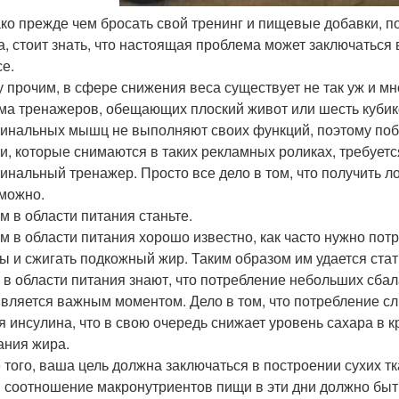
ако прежде чем бросать свой тренинг и пищевые добавки, по
а, стоит знать, что настоящая проблема может заключаться
се.
 прочим, в сфере снижения веса существует не так уж и м
ма тренажеров, обещающих плоский живот или шесть кубик
инальных мышц не выполняют своих функций, поэтому побер
и, которые снимаются в таких рекламных роликах, требует
инальный тренажер. Просто все дело в том, что получить 
можно.
м в области питания станьте.
м в области питания хорошо известно, как часто нужно потр
 и сжигать подкожный жир. Таким образом им удается ст
 в области питания знают, что потребление небольших сба
является важным моментом. Дело в том, что потребление
я инсулина, что в свою очередь снижает уровень сахара в к
ания жира.
 того, ваша цель должна заключаться в построении сухих тк
м соотношение макронутриентов пищи в эти дни должно быт