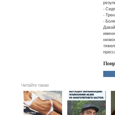
резул
- Сид
- Тре
- Бол
Давай
именн
низко
тяжел
пресс
Понр
Читайте также