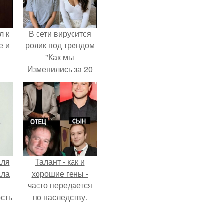
л к
В сети вирусится
е и
ролик под трендом
"Как мы
Изменились за 20
лет".
для
Талант - как и
ала
хорошие гены -
часто передается
остью
по наследству.
рым