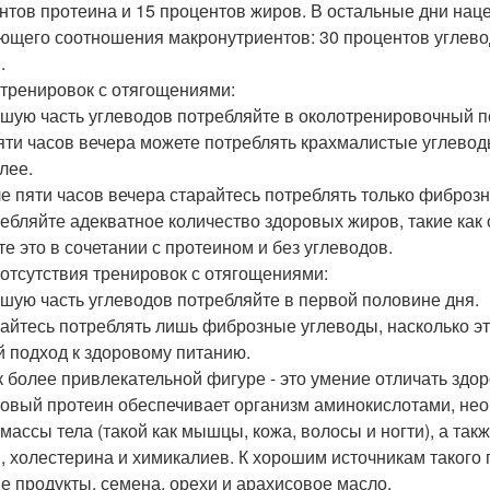
нтов протеина и 15 процентов жиров. В остальные дни нац
ющего соотношения макронутриентов: 30 процентов углевод
.
 тренировок с отягощениями:
ьшую часть углеводов потребляйте в околотренировочный п
пяти часов вечера можете потреблять крахмалистые углеводы
лее.
ле пяти часов вечера старайтесь потреблять только фиброзн
ребляйте адекватное количество здоровых жиров, такие как 
те это в сочетании с протеином и без углеводов.
 отсутствия тренировок с отягощениями:
ьшую часть углеводов потребляйте в первой половине дня.
райтесь потреблять лишь фиброзные углеводы, насколько э
й подход к здоровому питанию.
к более привлекательной фигуре - это умение отличать зд
ровый протеин обеспечивает организм аминокислотами, не
 массы тела (такой как мышцы, кожа, волосы и ногти), а т
, холестерина и химикалиев. К хорошим источникам такого 
е продукты, семена, орехи и арахисовое масло.