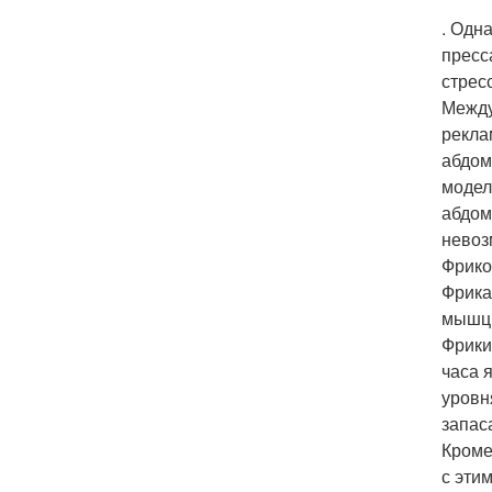
. Одн
пресс
стрес
Между
рекла
абдом
модел
абдом
невоз
Фрико
Фрика
мышцы
Фрики
часа 
уровн
запас
Кроме
с эти