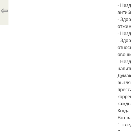
- Нез
⇦
антиб
- Здо
отжим
- Нез
- Здо
относ
овощи
- Нез
напит
Думаю
выгля
пресс
корре
кажды
Когда
Вот в
1. сле