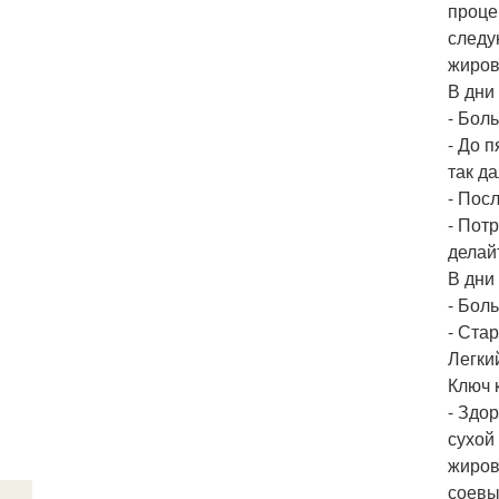
проце
следу
жиров
В дни
- Бол
- До 
так да
- Пос
- Пот
делай
В дни
- Бол
- Ста
Легки
Ключ 
- Здо
сухой
жиров
соевы