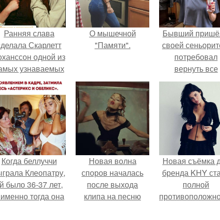
Ранняя слава
О мышечной
Бывший пришё
сделала Скарлетт
"Памяти".
своей сеньорит
оханссон одной из
потребовал
амых узнаваемых
вернуть все
актрис голливуда,
подарки.
но за глянцевым
фасадом
скрывалась
огромная
неуверенность.
Когда беллуччи
Новая волна
Новая съёмка 
ыграла Клеопатру,
споров началась
бренда KHY ст
й было 36-37 лет,
после выхода
полной
 именно тогда она
клипа на песню
противоположн
находилась на
Petal.
образу, с кото
ершине карьеры.
кайли