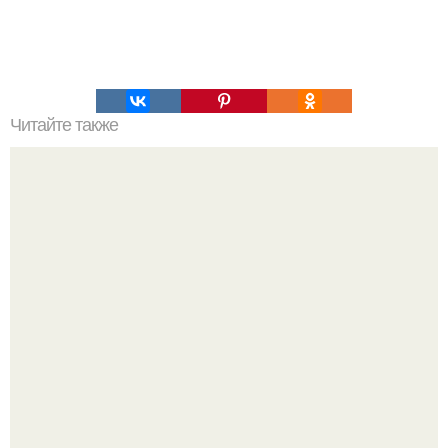
Читайте также
5 способов ускорить сжигание калорий.