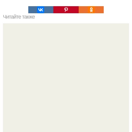
Читайте также
В случае если у вас вечно вываливается живот, но при
этом вы не жирный.