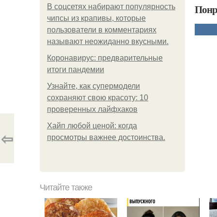
Понр
В соцсетях набирают популярность
чипсы из крапивы, которые
пользователи в комментариях
называют неожиданно вкусными.
Коронавирус: предварительные
итоги пандемии
Узнайте, как супермодели
сохраняют свою красоту: 10
проверенных лайфхаков
Хайп любой ценой: когда
⇦
просмотры важнее достоинства.
Читайте также