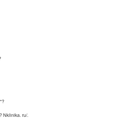
?
"?
klinika. ru/.