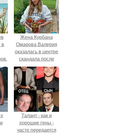
ев
Жена Курбана
 в
Омарова Валерия
оказалась в центре
ов.
скандала после
визита блогера
Марины ильиной в
её
косметологическую
клинику.
-х
Талант - как и
ли
хорошие гены -
часто передается