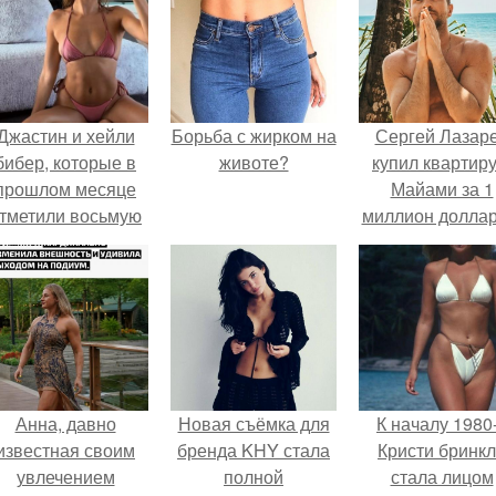
Джастин и хейли
Борьба с жирком на
Сергей Лазар
бибер, которые в
животе?
купил квартиру
прошлом месяце
Майами за 1
тметили восьмую
миллион доллар
годовщину
омолвки, показали
новые фото с
совместного
отдыха.
Анна, давно
Новая съёмка для
К началу 1980
известная своим
бренда KHY стала
Кристи бринк
увлечением
полной
стала лицом