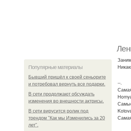
Лен
Заним
Никак
Популярные материалы
Бывший пришёл к своей сеньорите
--.
и потребовал вернуть все подарки.
Самая
В сети продолжают обсуждать
Homyak
изменения во внешности актрисы.
Самые
Kotova
В сети вирусится ролик под
Самая
трендом "Как мы Изменились за 20
лет".