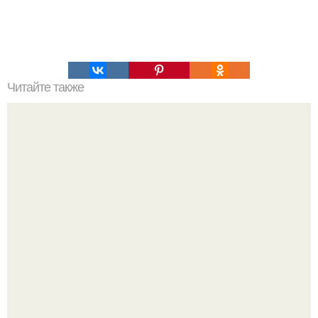
Читайте также
76-Летняя фитнес - модель Айрис девис из южной
Каролины, США, может вызвать зависть у любой
молодой девушки.