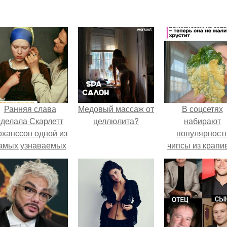
Ранняя слава
Медовый массаж от
В соцсетях
сделала Скарлетт
целлюлита?
набирают
оханссон одной из
популярност
амых узнаваемых
чипсы из крапи
актрис голливуда,
которые
но за глянцевым
пользователи
фасадом
комментария
скрывалась
называют
огромная
неожиданно
неуверенность.
вкусными.