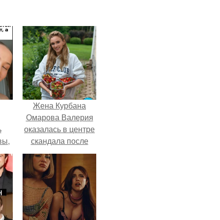
Жена Курбана
Омарова Валерия
ь
оказалась в центре
вы,
скандала после
визита блогера
 в
Марины ильиной в
х
её
косметологическую
клинику.