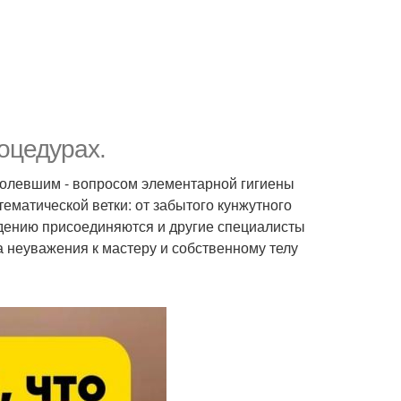
роцедурах.
болевшим - вопросом элементарной гигиены
ематической ветки: от забытого кунжутного
ждению присоединяются и другие специалисты
а неуважения к мастеру и собственному телу