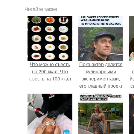
Читайте также
Что можно съесть
Пока актёр делится
на 200 ккал. Что
кулинарными
съесть на 100 ккал
экспериментами,
й
его главный проект
с
сделал серьёзный
шаг вперёд.