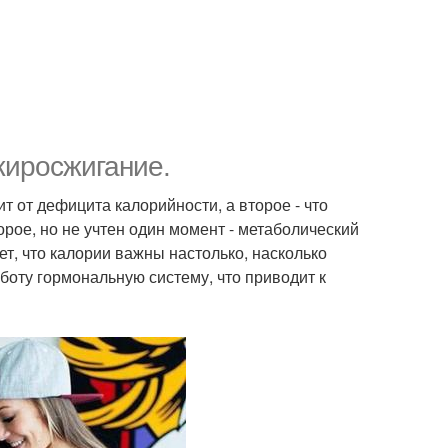
жиросжигание.
т от дефицита калорийности, а второе - что
орое, но не учтен один момент - метаболический
ет, что калории важны настолько, насколько
боту гормональную систему, что приводит к