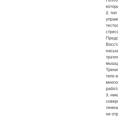
котор
2. ти
упраж
тесто
стрес
Предс
Восст
насыщ
трати
мышц,
Трени
тело 
много
работ
3. ни
совер
течен
не от