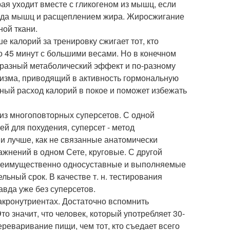
рая уходит вместе с гликогеном из мышц, если
пада мышц и расщеплением жира. Жиросжигание
ой ткани.
е калорий за тренировку сжигает тот, кто
го 45 минут с большими весами. Но в конечном
т разный метаболический эффект и по-разному
низма, приводящий в активность гормональную
ный расход калорий в покое и поможет избежать
 из многоповторных суперсетов. С одной
й для похудения, суперсет - метод
и лучше, как не связанные анатомически
ажнений в одном Сете, круговые. С другой
е преимущественно односуставные и выполняемые
льный срок. В качестве т. н. тестирования
вда уже без суперсетов.
макронутриентах. Достаточно вспомнить
о значит, что человек, который употребляет 30-
реваривание пищи, чем тот, кто съедает всего