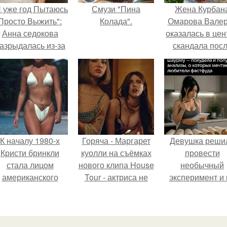
Я уже год Пытаюсь
Смузи "Пина
Жена Курбан
Просто Выжить":
Колада".
Омарова Вале
Анна седокова
оказалась в цен
азрыдалась из-за
скандала пос
жесткой травли и
визита блогер
проклятий в сети.
Марины ильино
её
косметологичес
клинику.
К началу 1980-х
Горяча - Маргарет
Девушка реши
Кристи бринкли
куолли на съёмках
провести
стала лицом
нового клипа House
необычный
американского
Tour - актриса не
эксперимент и 
моделинга и
только появилась в
протяжении 3
главным
кадре, но и
дней питалас
воплощением
выступила в роли
одной шаурмо
естественной
сорежиссёра