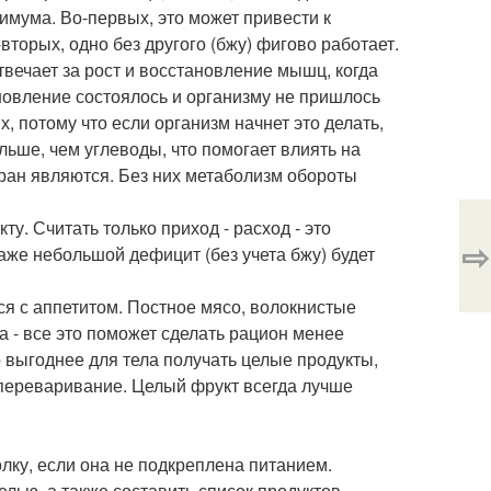
нимума. Во-первых, это может привести к
орых, одно без другого (бжу) фигово работает.
вечает за рост и восстановление мышц, когда
ановление состоялось и организму не пришлось
, потому что если организм начнет это делать,
ьше, чем углеводы, что помогает влиять на
ран являются. Без них метаболизм обороты
у. Считать только приход - расход - это
⇨
аже небольшой дефицит (без учета бжу) будет
ься с аппетитом. Постное мясо, волокнистые
а - все это поможет сделать рацион менее
 выгоднее для тела получать целые продукты,
 переваривание. Целый фрукт всегда лучше
лку, если она не подкреплена питанием.
елью, а также составить список продуктов,