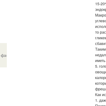
15-20
эндок
Макро
углев
испол
то ра
глике
сбави
Таким
⇦
недал
иметь
5. го
овощи
калор
котор
фреш
Как и
1. да
Поэто