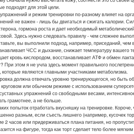
ые подходят для этой цели.
п упражнений и режим тренировки по-разному влияет на орг
нений не важен - лишь бы двигаться и сжигать калории. С
стерона, гормона роста и дает необходимый метаболически
совой. Здесь нужно следовать правилу - чем сложнее выпол
тавьте, вы выполнили подход, например, приседаний, чем 
анавливает ЧСС и дыхание, снижает температуру вашего те
ает кровь кислородом, восстанавливает АТФ и обмен лактата
т? При этом я не учла здесь момент правильного послетрен
 которые являются главными участниками метаболизма.
ровка должна отвечать уровню тренирующегося, но быть об
в круговом или обычном режиме с использованием суперсет
суставных упражнений со свободными весами, интенсивное и
ать грамотнее, а не больше.
каких попыток отработать вкусняшку на тренировке. Короче, 
шенно разным, если съесть лишнего (например, кусочек торт
ие 2 часов или придерживаться плана питания, но пропустит
разится на фигуре, тогда как торт сделает тело более мягки