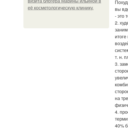
визита блогера Марины ильиной в
Похуд
её косметологическую клинику.
вы вд
- это
2. ху
заним
итоге
возде
систе
т. н. 
3. за
сторо
увели
комби
сторо
на тр
физич
4. пр
терми
40% б