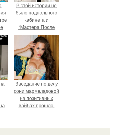
а
В этой истории не
рия
было подпольного
тре
кабинета и
ле
"Мастера После
а
Двухнедельных
й в
Курсов".
кую
ла
Заседание по делу
сони мармеладовой
на позитивных
на
вайбах прошло.
0
ь
й.