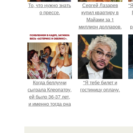
То, что нужно знать
Сергей Лазарев
"
о прессе.
купил квартиру в
Майами за 1
миллион долларов.
р
Когда беллуччи
"Я тебе билет и
сыграла Клеопатру,
гостиницу оплачу.
ей было 36-37 лет,
и именно тогда она
находилась на
вершине карьеры.