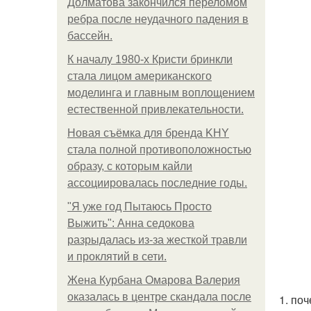
Долматова закончился переломом
ребра после неудачного падения в
бассейн.
К началу 1980-х Кристи бринкли
стала лицом американского
моделинга и главным воплощением
естественной привлекательности.
Новая съёмка для бренда KHY
стала полной противоположностью
образу, с которым кайли
ассоциировалась последние годы.
"Я уже год Пытаюсь Просто
Выжить": Анна седокова
разрыдалась из-за жесткой травли
и проклятий в сети.
Жена Курбана Омарова Валерия
оказалась в центре скандала после
1. по