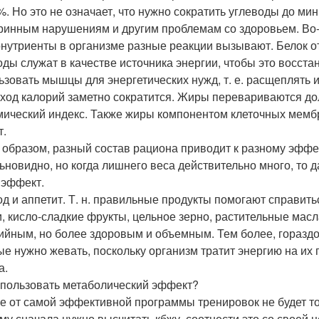
%. Но это не означает, что нужно сократить углеводы до ми
ринным нарушениям и другим проблемам со здоровьем. Во-вт
нутриенты в организме разные реакции вызывают. Белок от
оды служат в качестве источника энергии, чтобы это восст
ьзовать мышцы для энергетических нужд, т. е. расщеплять их
сход калорий заметно сократится. Жиры перевариваются дол
мический индекс. Также жиры компонентом клеточных мемб
т.
 образом, разный состав рациона приводит к разному эффект
ьновидно, но когда лишнего веса действительно много, то д
 эффект.
лод и аппетит. Т. н. правильные продукты помогают справит
, кисло-сладкие фрукты, цельное зерно, растительные масл
ийным, но более здоровым и объемным. Тем более, гораздо
ые нужно жевать, поскольку организм тратит энергию на их
а.
спользовать метаболический эффект?
же от самой эффективной программы тренировок не будет то
му сначала нужно высчитать кбжу, соотнести это со своей ц