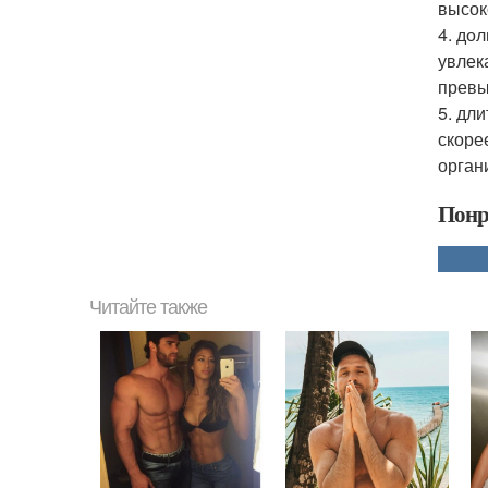
высок
4. до
увлек
превы
5. дл
скоре
орган
Понр
Читайте также