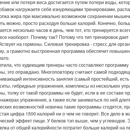
ение или потеря веса достигается путем потери воды, кото
обавок нагружаете себя изнуряющими тренировками, рас
 топка жира при максимально возможном сохранении мышечн
деть можно, просто расходуя больше калорий. Конечно, больш
ается несколько часов в день, чем тот, кто тренируется все
 все наоборот. Почему так? Потому что тип тренировок дае
йствует на гормоны. Силовая тренировка - стресс для орга
му, а грамотно выстроенная программа обеспечит повышен
плато.
метила, что худеющим тренеры часто составляют программу
ны, это оправдано. Многоповторку считают самой подходяще
чивающий интенсивность занятия (самый простейший, есть 
сеты, гибридные упражнения, комплексы из нескольких упр
ны, толку от такой программы не будет, если в ее состав
енажерах упражнения, а также если заниматься по ней длите
еских возможностей новичка такие программы сгодятся, пра
остая цифра 1500 калорий ни о чем не говорит. Все дело в 
ческий эффект пищи. У белков тэп выше, чем у углеводов. Эт
елка от общей калорийности потратит больше калорий на пе