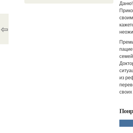
Даню!
Прико
своим
кажет
⇦
неожи
Премь
пацие
семей
Докто
ситуа
из ре
перев
своих
Понр