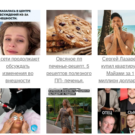
 сети продолжают
Овсяное пп
Сергей Лазар
обсуждать
печенье-рецепт. 5
купил квартиру
изменения во
рецептов полезного
Майами за 1
внешности
ПП- печенья.
миллион доллар
актрисы.