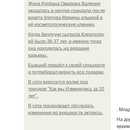
Жена Курбана Омарова Валерия
оказалась в центре скандала после
визита блогера Марины ильиной в
её косметологическую клинику.
Когда беллуччи сыграла Клеопатру,
ей было 36-37 лет, и именно тогда
она находилась на вершине
карьеры.
Бывший пришёл к своей сеньорите
и потребовал вернуть все подарки.
В сети вирусится ролик под
трендом "Как мы Изменились за 20
лет".
В сети продолжают обсуждать
. Мла
изменения во внешности актрисы.
На до
ярким