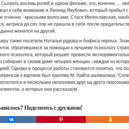
 Сыграть восемь ролей в одном фильме, это, конечно … любл
вал к себе внимание и Леонид Якубович, который прибыл с
и огненно - красными волосами. Стася Милославская, наоб
ся, актриса до сих пор не пришла в себя после предательст
данно женился на другой.
еру также посетили Наталья рудова и Анфиса черных. Зна
нток, обратившихся за помощью к лучшему психологу стран
ного психолога, который решает провести эксперименталь
р собирает в своем доме четырех женщин - каждая из кото
цией. Однако в процессе работы становится понятно, что б
ференсов к картине был триллер М. Найта шьямалана "Сплит
оплотился в нескольких непохожих друг на друга персонажей
 клиенток, о которых они рассказали.
авилось? Поделитесь с друзьями!