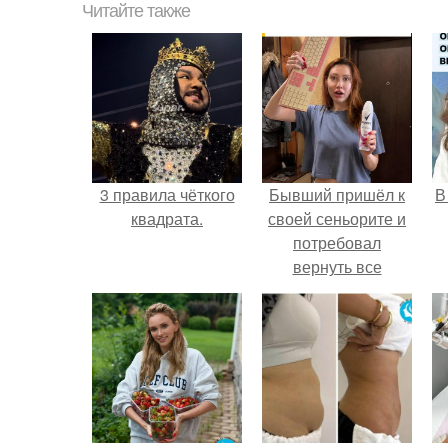
Читайте также
3 правила чёткого
Бывший пришёл к
В
квадрата.
своей сеньорите и
потребовал
вернуть все
подарки.