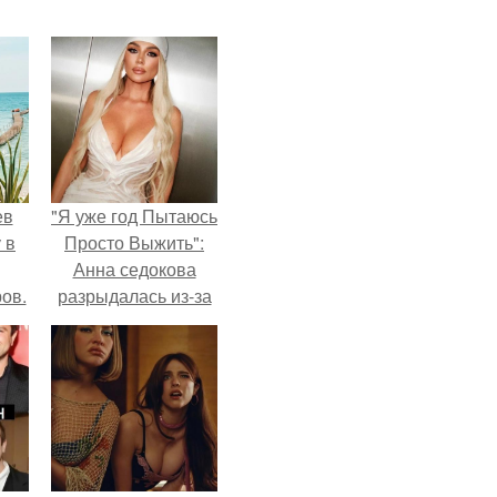
ев
"Я уже год Пытаюсь
 в
Просто Выжить":
Анна седокова
ов.
разрыдалась из-за
жесткой травли и
проклятий в сети.