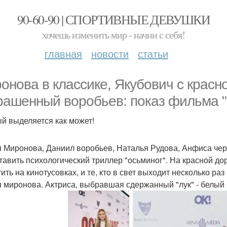
90-60-90 | СПОРТИВНЫЕ ДЕВУШКИ
хочешь изменить мир - начни с себя!
главная
новости
статьи
онова в классике, Якубович с красн
рашенный воробьев: показ фильма "
й выделяется как может!
 Миронова, Даниил воробьев, Наталья Рудова, Анфиса черн
тавить психологический триллер "осьминог". На красной дор
ить на кинотусовках, и те, кто в свет выходит несколько ра
 миронова. Актриса, выбравшая сдержанный "лук" - белый 