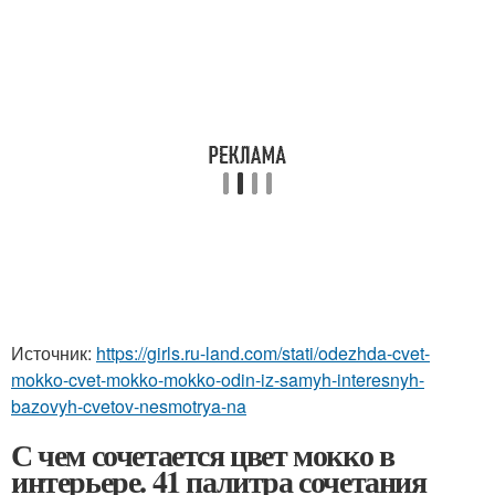
Источник:
https://girls.ru-land.com/stati/odezhda-cvet-
mokko-cvet-mokko-mokko-odin-iz-samyh-interesnyh-
bazovyh-cvetov-nesmotrya-na
С чем сочетается цвет мокко в
интерьере. 41 палитра сочетания