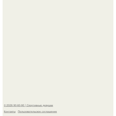
Джастин и хейли бибер, которые в прошлом месяце
отметили восьмую годовщину помолвки, показали новые
фото с совместного отдыха.
Сергей Лазарев купил квартиру в Майами за 1 миллион
долларов.
© 2026 90-60-90 | Спортивные девушки
Контакты
Пользовательское соглашение