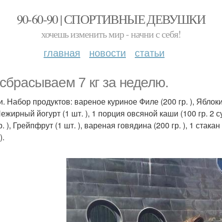
90-60-90 | СПОРТИВНЫЕ ДЕВУШКИ
хочешь изменить мир - начни с себя!
главная
новости
статьи
сбрасываем 7 кг за неделю.
и. Набор продуктов: вареное куриное Филе (200 гр. ), Яблоки
 Нежирный йогурт (1 шт. ), 1 порция овсяной каши (100 гр. 2
р. ), Грейпфрут (1 шт. ), вареная говядина (200 гр. ), 1 стак
).