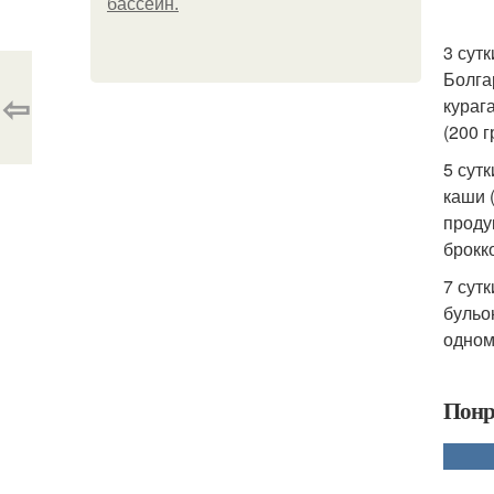
бассейн.
3 сутк
Болгар
⇦
курага
(200 г
5 сутк
каши (
проду
брокко
7 сутк
бульон
одному
Понр