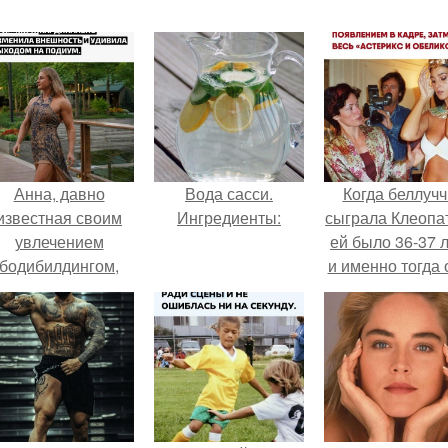
Анна, давно
Вода сасси.
Когда беллучч
известная своим
Ингредиенты:
сыграла Клеопа
увлечением
ей было 36-37 л
бодибилдингом,
и именно тогда 
впервые
находилась н
опробовала себя
вершине карье
в роли модели.