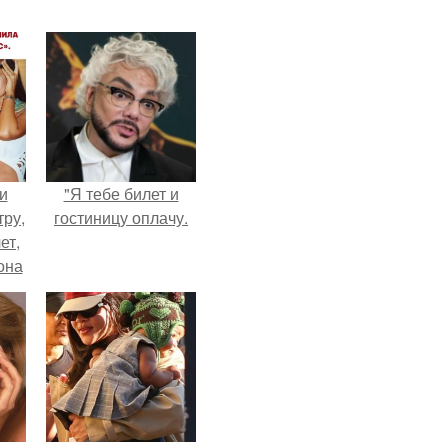
и
"Я тебе билет и
тру,
гостиницу оплачу.
ет,
она
а
ры.