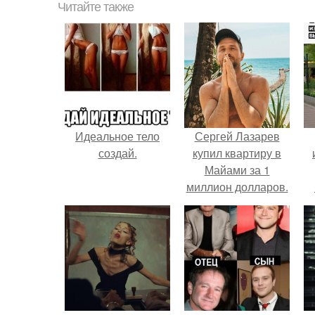
Читайте также
Идеальное тело
Сергей Лазарев
создай.
купил квартиру в
Майами за 1
миллион долларов.
п