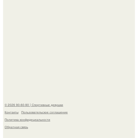
американского моделинга и главным воплощением
естественной привлекательности.
Талант - как и хорошие гены - часто передается по
наследству.
© 2026 90-60-90 | Спортивные девушки
Контакты
Пользовательское соглашение
Политика конфидециальности
Обратная связь