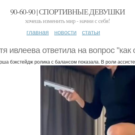
90-60-90 | СПОРТИВНЫЕ ДЕВУШКИ
хочешь изменить мир - начни с себя!
главная
новости
статьи
тя ивлеева ответила на вопрос "как 
рша бэкстейдж ролика с балансом показала. В роли ассист