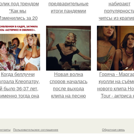
олик под трендом
предварительные
набирают
"Как мы
итоги пандемии
популярност
Изменились за 20
чипсы из крапи
лет".
которые
пользователи
комментария
называют
неожиданно
вкусными.
Когда беллуччи
Новая волна
Горяча - Марга
ыграла Клеопатру,
споров началась
куолли на съём
й было 36-37 лет,
после выхода
нового клипа H
 именно тогда она
клипа на песню
Tour - актриса 
находилась на
Petal.
только появилас
ершине карьеры.
кадре, но и
выступила в р
сорежиссёра
онтакты
Пользовательское соглашение
Обратная связь
проекта.