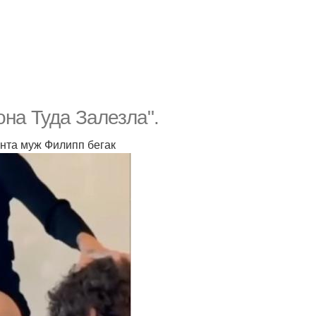
она Туда Залезла".
ента муж Филипп бегак