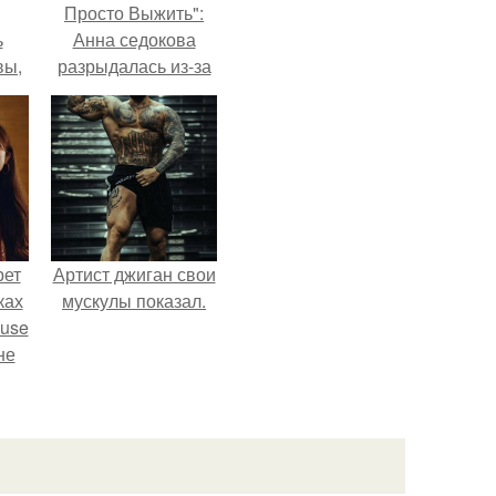
Просто Выжить":
ь
Анна седокова
вы,
разрыдалась из-за
жесткой травли и
 в
проклятий в сети.
х
рет
Артист джиган свои
ках
мускулы показал.
ouse
не
ь в
оли