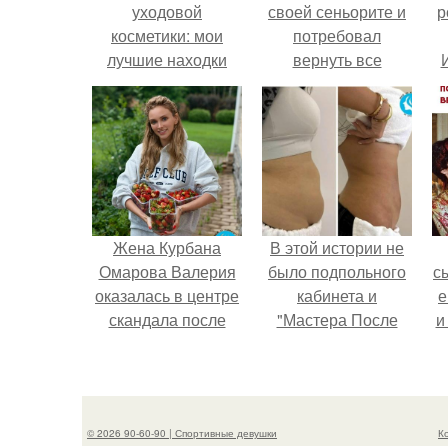
уходовой
своей сеньорите и
р
косметики: мои
потребовал
лучшие находки
вернуть все
подарки.
Жена Курбана
В этой истории не
Омарова Валерия
было подпольного
с
оказалась в центре
кабинета и
е
скандала после
"Мастера После
и
визита блогера
Двухнедельных
Марины ильиной в
Курсов".
в
её
косметологическую
© 2026 90-60-90 | Спортивные девушки
К
клинику.