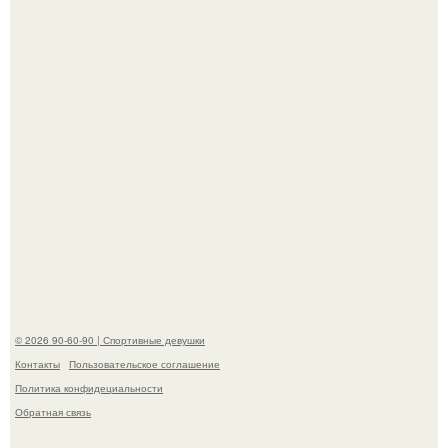
приверженности устаревшим бьюти - процедурам.
Анна, давно известная своим увлечением
бодибилдингом, впервые попробовала себя в роли
модели.
© 2026 90-60-90 | Спортивные девушки
Контакты
Пользовательское соглашение
Политика конфидециальности
Обратная связь