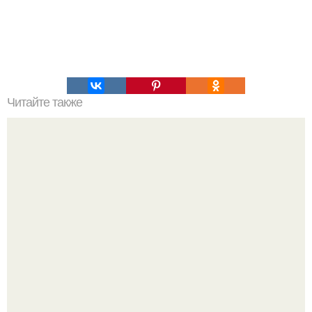
Читайте также
И так, мы начинаем худеть с удовольствием: