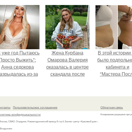
облетел.
сделал серьёз
шаг вперёд.
Я уже год Пытаюсь
Жена Курбана
В этой истории
Просто Выжить":
Омарова Валерия
было подпольн
Анна седокова
оказалась в центре
кабинета и
азрыдалась из-за
скандала после
"Мастера Пос
жесткой травли и
визита блогера
Двухнедельн
проклятий в сети.
Марины ильиной в
Курсов".
её
косметологическую
онтакты
Пользовательское соглашение
Обратная связь
клинику.
олитика конфидециальности
Копирование разрешено при у
 Москва, СВАО, Отрадное, Нововладыкинский проезд 8 стр.4, Бизнес-центр «Красивый дом»,
 Владыкино