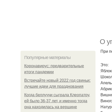
О у
При п
Популярные материалы
Это:
Коронавирус: предварительные
Яблок
итоги пандемии
Шокол
Встречайте новый 2022 год свиньи:
Апель
лучшие идеи для празднования
Абрик
Вишня
Когда беллуччи сыграла Клеопатру,
Виног
ей было 36-37 лет, и именно тогда
Натур
она находилась на вершине