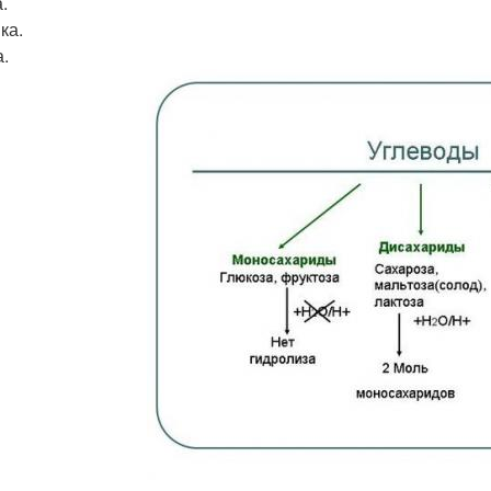
.
ка.
а.