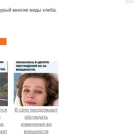
бурый многие виды хлеба.
тся
В сети продолжают
и
обсуждать
и,
изменения во
ект
внешности