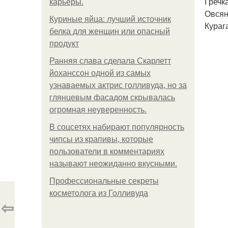
Гречка
карьеры.
Овсян
Куриные яйца: лучший источник
Кураг
белка для женщин или опасный
продукт
Ранняя слава сделала Скарлетт
йоханссон одной из самых
узнаваемых актрис голливуда, но за
глянцевым фасадом скрывалась
огромная неуверенность.
В соцсетях набирают популярность
чипсы из крапивы, которые
пользователи в комментариях
называют неожиданно вкусными.
Профессиональные секреты
косметолога из Голливуда
⇦