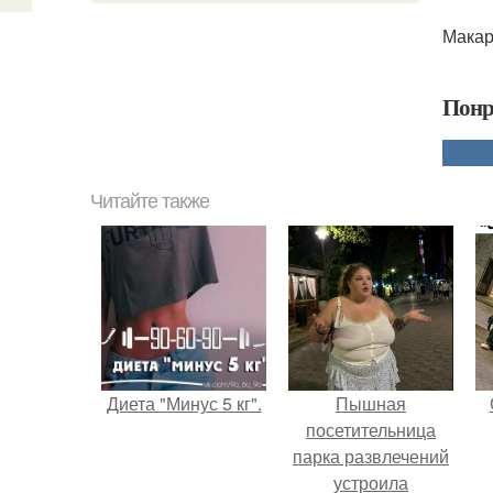
Макар
Понр
Читайте также
Диета "Минус 5 кг".
Пышная
посетительница
парка развлечений
устроила