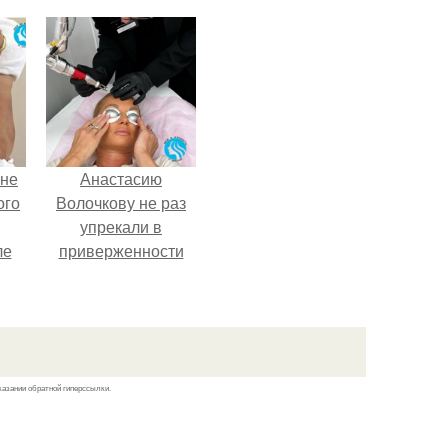
ный
актрисы.
 не
Анастасию
ого
Волочкову не раз
упрекали в
ле
приверженности
ых
устаревшим бьюти -
процедурам.
казании обратной гиперссылки.