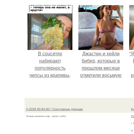
обсуждение в
соцсетях после
неожиданного
столкновения с
правилами
безопасности.
В соцсетях
Джастин и хейли
"
набирают
бибер, которые в
популярность
прошлом месяце
чипсы из крапивы,
отметили восьмую
р
которые
годовщину
пользователи в
помолвки, показали
комментариях
новые фото с
называют
совместного
© 2026 90-60-90 | Спортивные девушки
К
неожиданно
отдыха.
П
Хочешь изменить мир - начни с себя!
вкусными.
г.
м.