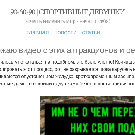
90-60-90 | СПОРТИВНЫЕ ДЕВУШКИ
хочешь изменить мир - начни с себя!
главная
новости
статьи
жаю видео с этих аттракционов и ре
илось мне кататься на подобном, это было улетно! Кричишь
олировать этот процесс, рот не закрывается, пока карусель 
чиваются опустошением желудка, кратковременным засыпание
итные дамы, со своими подушками безопасности приличног