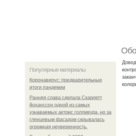
Обо
Довод
контр
Популярные материалы
закан
Коронавирус: предварительные
колор
итоги пандемии
Ранняя слава сделала Скарлетт
йоханссон одной из самых
узнаваемых актрис голливуда, но за
глянцевым фасадом скрывалась
огромная неуверенность.