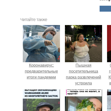
Читайте также
Коронавирус:
Пышная
предварительные
посетительница
г
итоги пандемии
парка развлечений
Ю
устроила
обсуждение в
соцсетях после
неожиданного
столкновения с