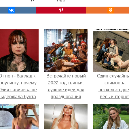
От поп - баллад к
Встречайте новый
Один случайн
роулингу: почему
2022 год свиньи:
снимок за
лия савичева не
лучшие идеи для
несколько дн
выдержала бунта
празднования
весь интерне
собственной
облетел.
аудитории.