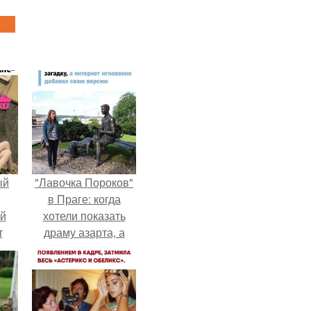
ый
"Лавочка Пороков"
в Праге: когда
ей
хотели показать
т
драму азарта, а
получился 18+.