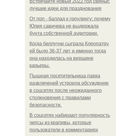
Встречайте новый 2022 год свиньи:
лучшие идеи для празднования
От поп - баллад к гроулингу: почему
Юлия савичева не выдержала
бунта собственной аудитории.
Когда беллуччи сыграла Клеопатру,
ей было 36-37 лет, и именно тогда
она находилась на вершине
карьеры.
Пышная посетительница парка
развлечений устроила обсуждение
в соцсетях после неожиданного
столкновения с правилами
безопасности.
В соцсетях набирают популярность
чипсы из крапивы, которые
пользователи в комментариях