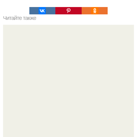
Читайте также
Таблица калорийности продуктов.
Бывший пришёл к своей сеньорите и потребовал