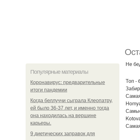
Ост
Не бе
Популярные материалы
Топ -
Коронавирус: предварительные
Забир
итоги пандемии
Самая
Когда беллуччи сыграла Клеопатру,
Homyak
ей было 36-37 лет, и именно тогда
Самые
она находилась на вершине
Kotova
карьеры.
Самая
9 диетических заправок для