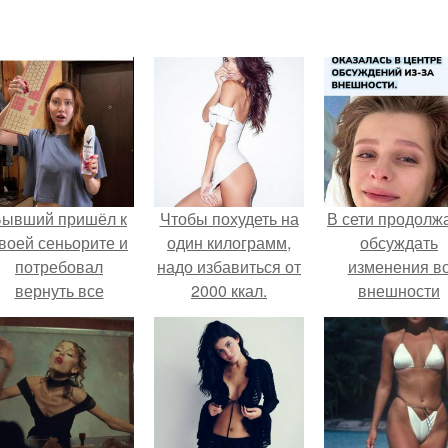
Бывший пришёл к
Чтобы похудеть на
В сети продолж
воей сеньорите и
один килограмм,
обсуждать
потребовал
надо избавиться от
изменения в
вернуть все
2000 ккал.
внешности
подарки.
актрисы.