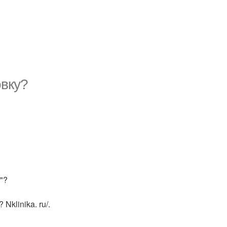
овку?
"?
klinika. ru/.