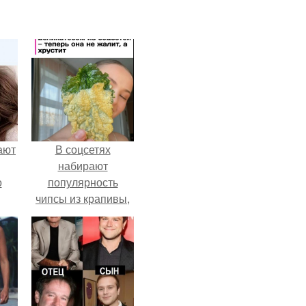
ают
В соцсетях
набирают
о
популярность
чипсы из крапивы,
которые
пользователи в
комментариях
называют
неожиданно
вкусными.