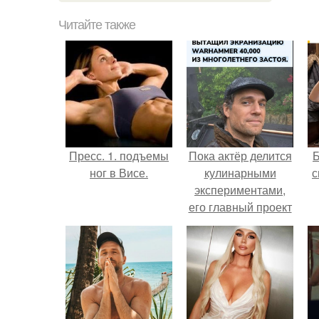
Читайте также
Пресс. 1. подъемы
Пока актёр делится
ног в Висе.
кулинарными
с
экспериментами,
его главный проект
сделал серьёзный
шаг вперёд.