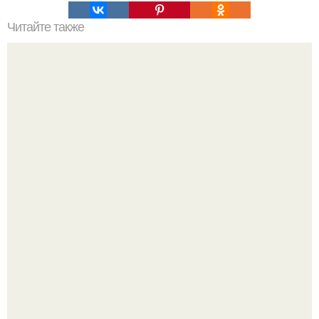
Читайте также
Правда ли, что утром заниматься вредно?
Бывший пришёл к своей сеньорите и потребовал
вернуть все подарки.