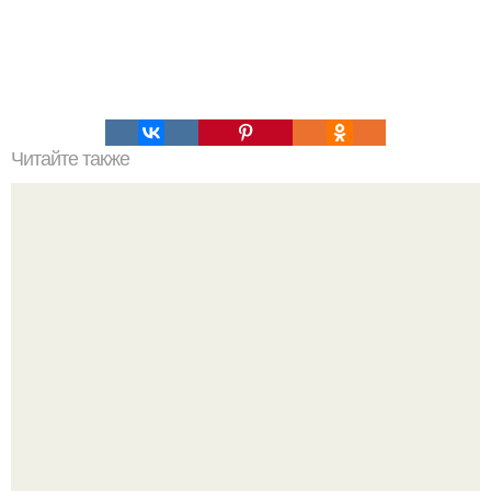
Читайте также
Стандартная" фитнес - программа для женщин
составлена с целью: