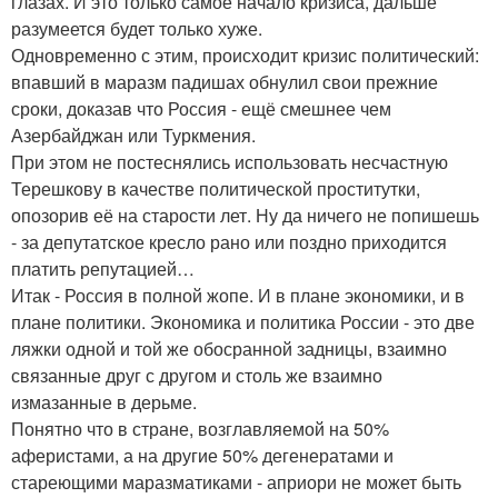
глазах. И это только самое начало кризиса, дальше
разумеется будет только хуже.
Одновременно с этим, происходит кризис политический:
впавший в маразм падишах обнулил свои прежние
сроки, доказав что Россия - ещё смешнее чем
Азербайджан или Туркмения.
При этом не постеснялись использовать несчастную
Терешкову в качестве политической проститутки,
опозорив её на старости лет. Ну да ничего не попишешь
- за депутатское кресло рано или поздно приходится
платить репутацией…
Итак - Россия в полной жопе. И в плане экономики, и в
плане политики. Экономика и политика России - это две
ляжки одной и той же обосранной задницы, взаимно
связанные друг с другом и столь же взаимно
измазанные в дерьме.
Понятно что в стране, возглавляемой на 50%
аферистами, а на другие 50% дегенератами и
стареющими маразматиками - априори не может быть