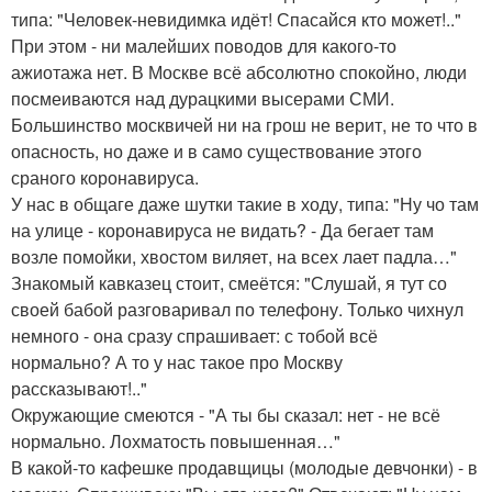
типа: "Человек-невидимка идёт! Спасайся кто может!.."
При этом - ни малейших поводов для какого-то
ажиотажа нет. В Москве всё абсолютно спокойно, люди
посмеиваются над дурацкими высерами СМИ.
Большинство москвичей ни на грош не верит, не то что в
опасность, но даже и в само существование этого
сраного коронавируса.
У нас в общаге даже шутки такие в ходу, типа: "Ну чо там
на улице - коронавируса не видать? - Да бегает там
возле помойки, хвостом виляет, на всех лает падла…"
Знакомый кавказец стоит, смеётся: "Слушай, я тут со
своей бабой разговаривал по телефону. Только чихнул
немного - она сразу спрашивает: с тобой всё
нормально? А то у нас такое про Москву
рассказывают!.."
Окружающие смеются - "А ты бы сказал: нет - не всё
нормально. Лохматость повышенная…"
В какой-то кафешке продавщицы (молодые девчонки) - в