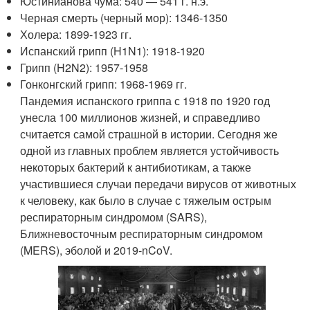
Юстинианова чума: 540 — 541 г. н.э.
Черная смерть (черный мор): 1346-1350
Холера: 1899-1923 гг.
Испанский грипп (H1N1): 1918-1920
Грипп (H2N2): 1957-1958
Гонконгский грипп: 1968-1969 гг.
Пандемия испанского гриппа с 1918 по 1920 год
унесла 100 миллионов жизней, и справедливо
считается самой страшной в истории. Сегодня же
одной из главных проблем является устойчивость
некоторых бактерий к антибиотикам, а также
участившиеся случаи передачи вирусов от животных
к человеку, как было в случае с тяжелым острым
респираторным синдромом (SARS),
Ближневосточным респираторным синдромом
(MERS), эболой и 2019-nCoV.