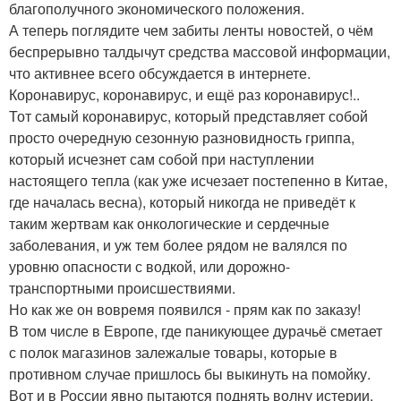
благополучного экономического положения.
А теперь поглядите чем забиты ленты новостей, о чём
беспрерывно талдычут средства массовой информации,
что активнее всего обсуждается в интернете.
Коронавирус, коронавирус, и ещё раз коронавирус!..
Тот самый коронавирус, который представляет собой
просто очередную сезонную разновидность гриппа,
который исчезнет сам собой при наступлении
настоящего тепла (как уже исчезает постепенно в Китае,
где началась весна), который никогда не приведёт к
таким жертвам как онкологические и сердечные
заболевания, и уж тем более рядом не валялся по
уровню опасности с водкой, или дорожно-
транспортными происшествиями.
Но как же он вовремя появился - прям как по заказу!
В том числе в Европе, где паникующее дурачьё сметает
с полок магазинов залежалые товары, которые в
противном случае пришлось бы выкинуть на помойку.
Вот и в России явно пытаются поднять волну истерии,