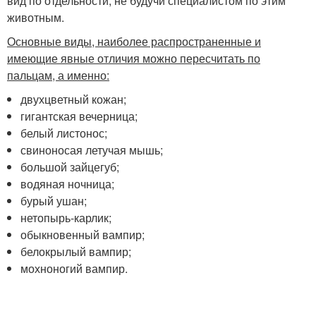
вид по отдельности, не будучи специалистом по этим
животным.
Основные виды, наиболее распространенные и
имеющие явные отличия можно пересчитать по
пальцам, а именно:
двухцветный кожан;
гигантская вечерница;
белый листонос;
свиноносая летучая мышь;
большой зайцегуб;
водяная ночница;
бурый ушан;
нетопырь-карлик;
обыкновенный вампир;
белокрылый вампир;
мохноногий вампир.