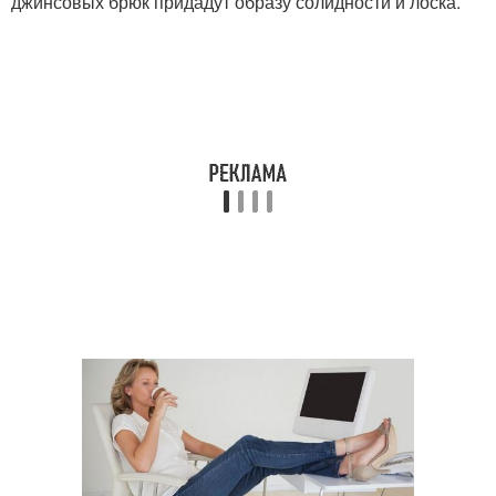
джинсовых брюк придадут образу солидности и лоска.