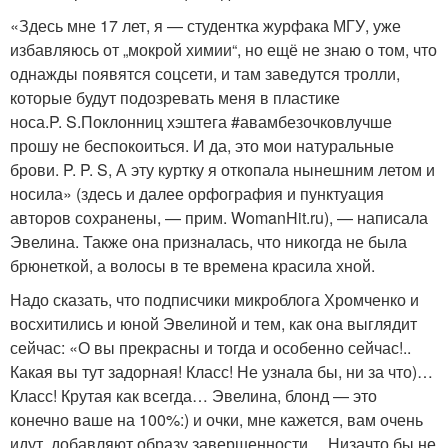
«Здесь мне 17 лет, я — студентка журфака МГУ, уже
избавляюсь от „мокрой химии“, но ещё не знаю о том, что
однажды появятся соцсети, и там заведутся тролли,
которые будут подозревать меня в пластике
носа.
P. S.
Поклонниц хэштега #авамбезочковлучше
прошу не беспокоиться. И да, это мои натуральные
брови. P. P. S, А эту куртку я откопала нынешним летом и
носила» (здесь и далее орфография и пунктуация
авторов сохранены, — прим. WomanHit.ru), — написала
Эвелина. Также она призналась, что никогда не была
брюнеткой, а волосы в те времена красила хной.
Надо сказать, что подписчики микроблога Хромченко и
восхитились и юной Эвелиной и тем, как она выглядит
сейчас: «О вы прекрасны и тогда и особенно сейчас!..
Какая вы тут задорная! Класс! Не узнала бы, ни за что)…
Класс! Крутая как всегда… Эвелина, блонд — это
конечно ваше на 100%:) и очки, мне кажется, вам очень
идут, добавляют образу завершенности… Низачто бы не