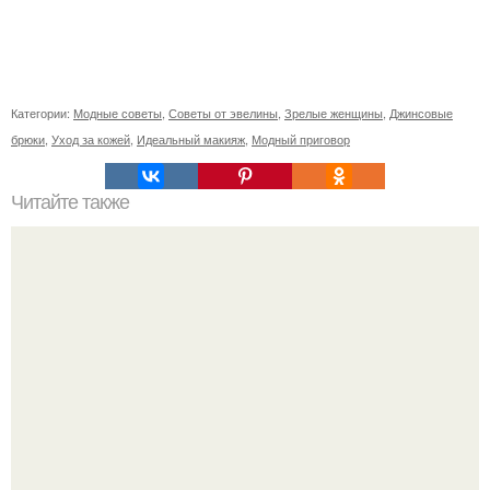
Категории:
Модные советы
,
Советы от эвелины
,
Зрелые женщины
,
Джинсовые
брюки
,
Уход за кожей
,
Идеальный макияж
,
Модный приговор
Читайте также
Идеальный перекус - протеиновые батончики!