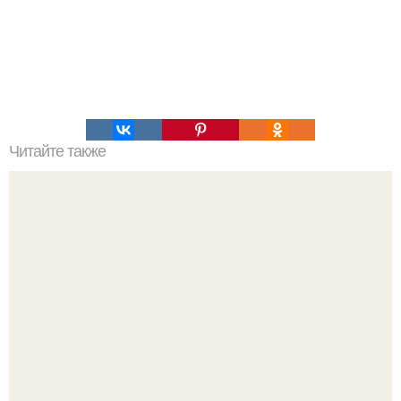
Читайте также
Улучшай свою жизнь: 24 женских лайфхаков для ухода
за собой