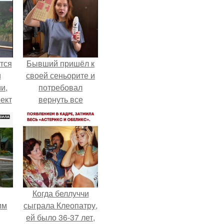
тся
Бывший пришёл к
и
своей сеньорите и
и,
потребовал
ект
вернуть все
ный
подарки.
Когда беллуччи
им
сыграла Клеопатру,
ей было 36-37 лет,