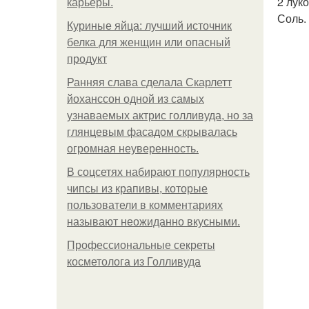
2 лук
карьеры.
Соль.
Куриные яйца: лучший источник
белка для женщин или опасный
продукт
Ранняя слава сделала Скарлетт
йоханссон одной из самых
узнаваемых актрис голливуда, но за
глянцевым фасадом скрывалась
огромная неуверенность.
В соцсетях набирают популярность
чипсы из крапивы, которые
пользователи в комментариях
называют неожиданно вкусными.
Профессиональные секреты
косметолога из Голливуда