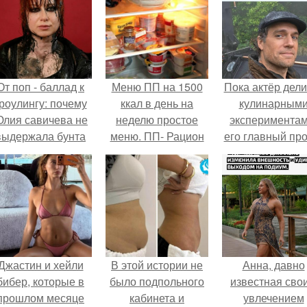
От поп - баллад к
Меню ПП на 1500
Пока актёр дели
роулингу: почему
ккал в день на
кулинарным
лия савичева не
неделю простое
экспериментам
выдержала бунта
меню. ПП- Рацион
его главный про
собственной
на неделю (1200-
сделал серьёз
аудитории.
1500 ккал).
шаг вперёд.
Джастин и хейли
В этой истории не
Анна, давно
бибер, которые в
было подпольного
известная сво
прошлом месяце
кабинета и
увлечением