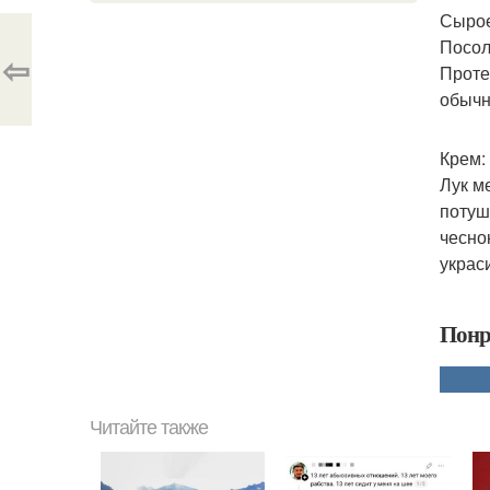
Сырое
Посол
⇦
Проте
обычн
Крем:
Лук м
потуш
чесно
украс
Понр
Читайте также