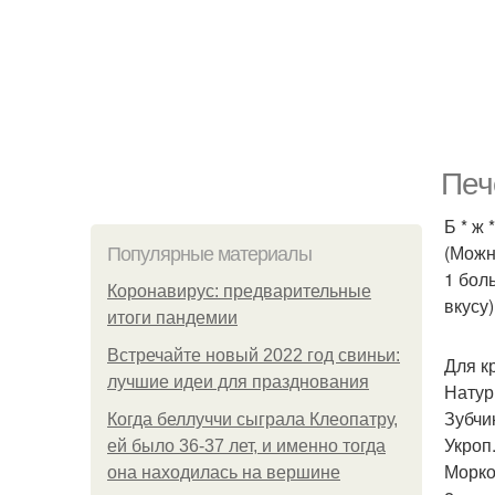
Печ
Б * ж 
(Можн
Популярные материалы
1 боль
Коронавирус: предварительные
вкусу
итоги пандемии
Встречайте новый 2022 год свиньи:
Для к
лучшие идеи для празднования
Натур.
Зубчи
Когда беллуччи сыграла Клеопатру,
Укроп
ей было 36-37 лет, и именно тогда
Морко
она находилась на вершине