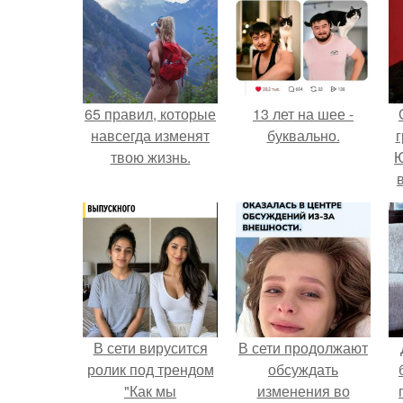
65 правил, которые
13 лет на шее -
навсегда изменят
буквально.
г
твою жизнь.
Ю
В сети вирусится
В сети продолжают
ролик под трендом
обсуждать
"Как мы
изменения во