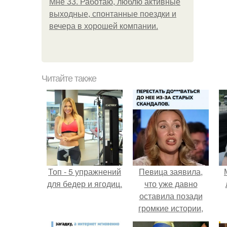
Мне 33. Работаю, люблю активные
выходные, спонтанные поездки и
вечера в хорошей компании.
Читайте также
Топ - 5 упражнений
Певица заявила,
для бедер и ягодиц.
что уже давно
оставила позади
громкие истории,
сосредоточилась на
п