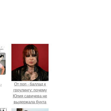
-
От поп - баллад к
гроулингу: почему
Юлия савичева не
выдержала бунта
собственной