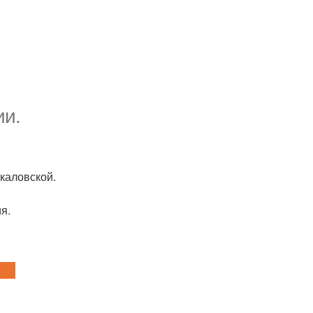
ии.
каловской.
я.