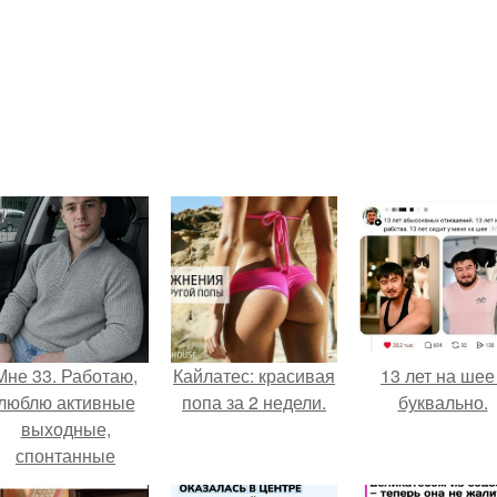
Мне 33. Работаю,
Кайлатес: красивая
13 лет на шее 
люблю активные
попа за 2 недели.
буквально.
выходные,
спонтанные
оездки и вечера в