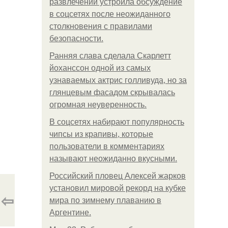
развлечений устроила обсуждение
в соцсетях после неожиданного
столкновения с правилами
безопасности.
Ранняя слава сделала Скарлетт
йоханссон одной из самых
узнаваемых актрис голливуда, но за
глянцевым фасадом скрывалась
огромная неуверенность.
В соцсетях набирают популярность
чипсы из крапивы, которые
пользователи в комментариях
называют неожиданно вкусными.
Российский пловец Алексей жарков
установил мировой рекорд на кубке
⇦
мира по зимнему плаванию в
Аргентине.