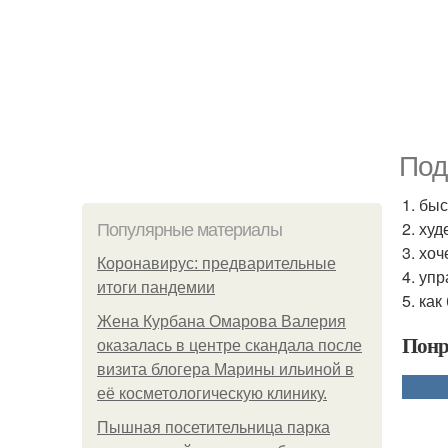
Под
1. бы
2. худ
Популярные материалы
3. хо
Коронавирус: предварительные
4. уп
итоги пандемии
5. ка
Жена Курбана Омарова Валерия
Понр
оказалась в центре скандала после
визита блогера Марины ильиной в
её косметологическую клинику.
Пышная посетительница парка