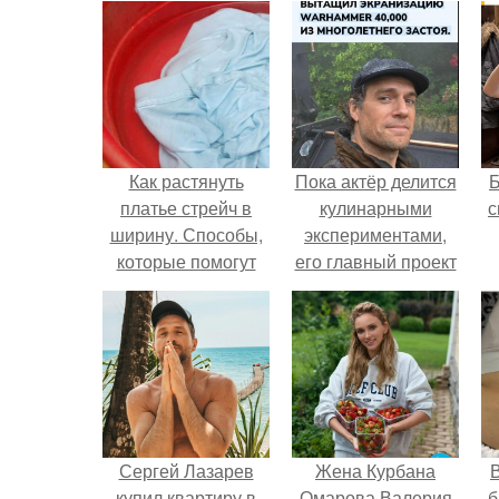
Как растянуть
Пока актёр делится
платье стрейч в
кулинарными
с
ширину. Способы,
экспериментами,
которые помогут
его главный проект
растянуть одежду
сделал серьёзный
шаг вперёд.
Сергей Лазарев
Жена Курбана
В
купил квартиру в
Омарова Валерия
б