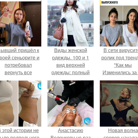
Бывший пришёл к
Виды женской
В сети вирусит
воей сеньорите и
одежды. 100 и 1
ролик под трен
потребовал
вид верхней
"Как мы
вернуть все
одежды: полный
Изменились за
подарки.
словарь видов
лет".
пальто, курток и
прочего
 этой истории не
Анастасию
Новая волна
ыло подпольного
Волочкову не раз
споров начала