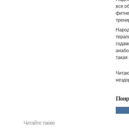
все о
фитне
трени
Народ
терап
годам
анабо
такая
Читаю
нездо
Понр
Читайте также