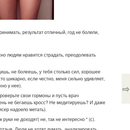
ринимать, результат отличный, год не болели,
жно людям нравится страдать, преодолевать
дишь, не болеешь, у тебя столько сил, хорошее
сто шикарно, если честно, меня сильно удивляет,
но у нее).
⇨
проверьте свои гормоны и пусть врач
 день не бегаешь кросс? Не медитируешь? И даже
сер надоело метать).
руки не доходят) не, так не интересно " (с).
тзыв. Люди не хотят думать, анализировать,