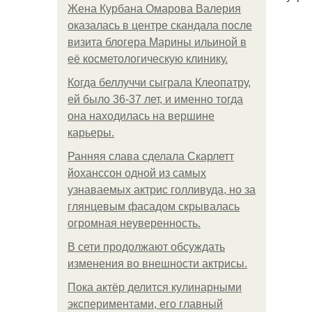
Жена Курбана Омарова Валерия
оказалась в центре скандала после
визита блогера Марины ильиной в
её косметологическую клинику.
Когда беллуччи сыграла Клеопатру,
ей было 36-37 лет, и именно тогда
она находилась на вершине
карьеры.
Ранняя слава сделала Скарлетт
йоханссон одной из самых
узнаваемых актрис голливуда, но за
глянцевым фасадом скрывалась
огромная неуверенность.
В сети продолжают обсуждать
изменения во внешности актрисы.
Пока актёр делится кулинарными
экспериментами, его главный