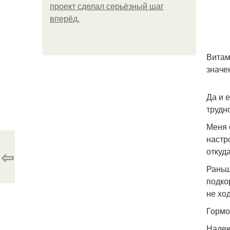
проект сделал серьёзный шаг
вперёд.
Витам
значен
Да и 
трудн
Меня 
настр
откуда
⇦
Раньш
подко
не хо
Гормон
Надею