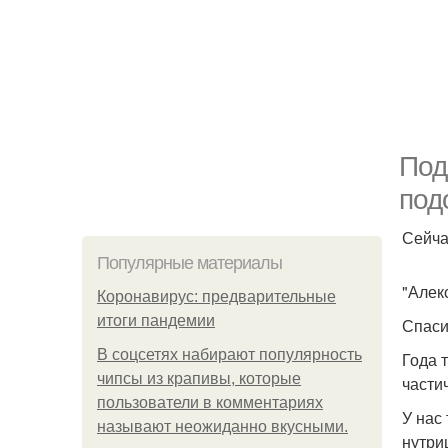
Под
под
Сейча
Популярные материалы
"Алек
Коронавирус: предварительные
итоги пандемии
Спаси
В соцсетях набирают популярность
Года 
чипсы из крапивы, которые
части
пользователи в комментариях
У нас 
называют неожиданно вкусными.
нутри