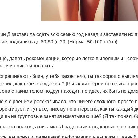
ин Д заставила сдать всю семью год назад и заставили их п
ие поднялись до 60-80 (с 30. (Норма: 50-100 нг/мл).
ещё, давать рекомендации, которые легко выполнимы - сло
ости и поястоянно ныть.
спрашивают - блин, у тебя такое тело, ты так хорошо выгля
оения, как тебе это удаётся? (Выглядит героиня отзыва про
 она с таким телом подруг находит, по идее, их быть не долж
е я с рвением рассказывала, что ничего сложного, просто 
рректирует, и тут всё, никому не интересно, как ты каждый
дишь на групповые занятия изматывающие? (Я так понял, би
ы это опасно, а витамин Д надо начинать, конечно, но никак 
сь, вы поняли, ради какой информации я выложил данный о