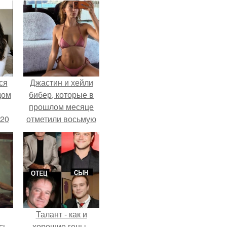
ся
Джастин и хейли
дом
бибер, которые в
прошлом месяце
 20
отметили восьмую
годовщину
помолвки, показали
новые фото с
совместного
отдыха.
Талант - как и
сь
хорошие гены -