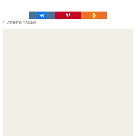
Читайте также
5 естественных способов избавиться от целюллита!