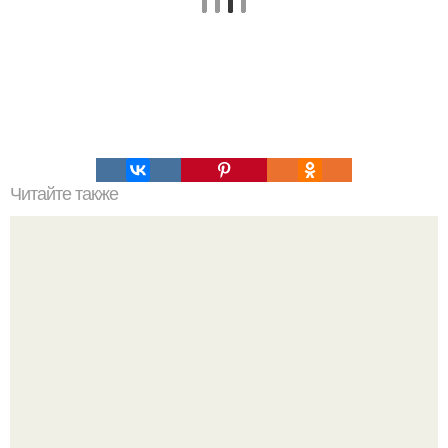
Читайте также
Табата упражнения! Табата упражнения - новинка в
мире спорта.