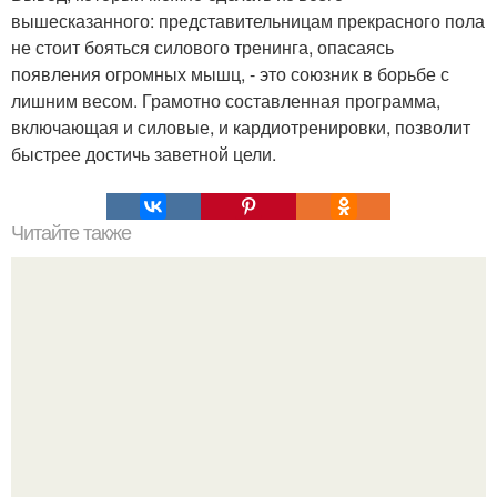
вышесказанного: представительницам прекрасного пола
не стоит бояться силового тренинга, опасаясь
появления огромных мышц, - это союзник в борьбе с
лишним весом. Грамотно составленная программа,
включающая и силовые, и кардиотренировки, позволит
быстрее достичь заветной цели.
Читайте также
Как правильно качать пресс девушкам, чтобы убрать жир
с живота. Как правильно качать пресс, чтобы убрать
живот.