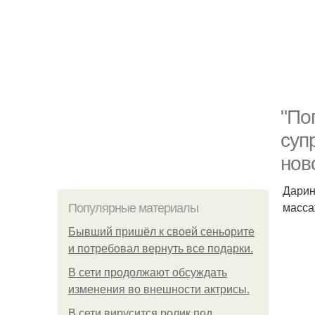
"По
суп
нов
Дарин
масса
Популярные материалы
Бывший пришёл к своей сеньорите
и потребовал вернуть все подарки.
В сети продолжают обсуждать
изменения во внешности актрисы.
В сети вирусится ролик под