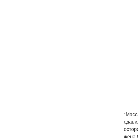
"Масс
сдави
остор
жена 