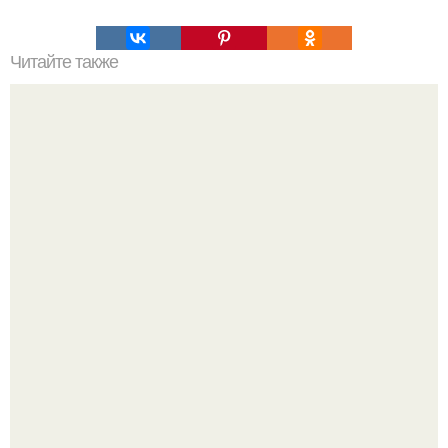
Читайте также
Хитрости, которые помогут не набирать жир.
Джастин и хейли бибер, которые в прошлом месяце