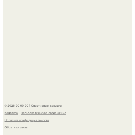
разрыдалась из-за жесткой травли и проклятий в сети.
Анна, давно известная своим увлечением
бодибилдингом, впервые попробовала себя в роли
модели.
© 2026 90-60-90 | Спортивные девушки
Контакты
Пользовательское соглашение
Политика конфидециальности
Обратная связь