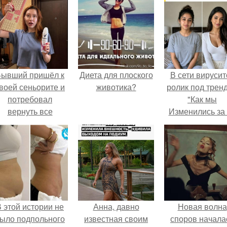
Бывший пришёл к
Диета для плоского
В сети вирусит
воей сеньорите и
животика?
ролик под трен
потребовал
"Как мы
вернуть все
Изменились за
подарки.
лет".
 этой истории не
Анна, давно
Новая волна
ыло подпольного
известная своим
споров начала