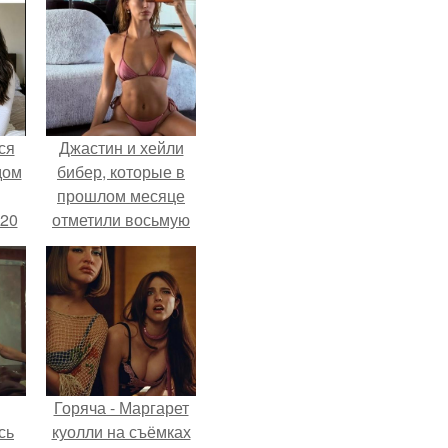
ся
Джастин и хейли
дом
бибер, которые в
прошлом месяце
 20
отметили восьмую
годовщину
помолвки, показали
новые фото с
совместного
отдыха.
Горяча - Маргарет
сь
куолли на съёмках