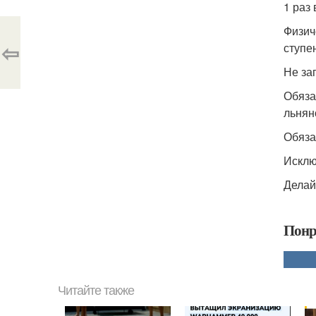
1 раз
Физич
⇦
ступе
Не за
Обяза
льнян
Обяза
Исклю
Делай
Понр
Читайте также