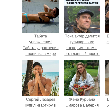
Табата
Пока актёр делится
упражнения!
кулинарными
с
Табата упражнения
экспериментами,
- новинка в мире
его главный проект
спорта.
сделал серьёзный
шаг вперёд.
Сергей Лазарев
Жена Курбана
В
купил квартиру в
Омарова Валерия
б